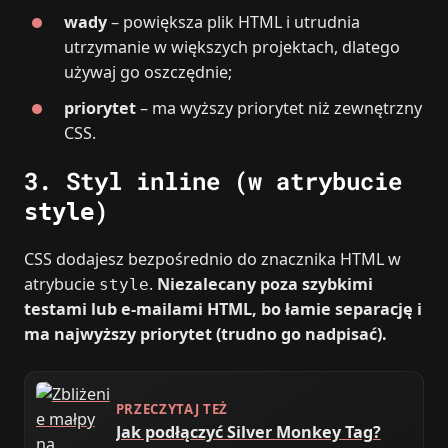
wady
– powiększa plik HTML i utrudnia
utrzymanie w większych projektach, dlatego
używaj go oszczędnie;
priorytet
– ma wyższy priorytet niż zewnętrzny
CSS.
3. Styl inline (w atrybucie
)
style
CSS dodajesz bezpośrednio do znacznika HTML w
atrybucie
.
Niezalecany poza szybkimi
style
testami lub e‑mailami HTML, bo łamie separację i
ma najwyższy priorytet (trudno go nadpisać).
PRZECZYTAJ TEŻ
Jak podłączyć Silver Monkey Tag?