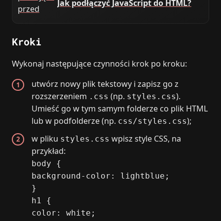
Jak podłączyć JavaScript do HTML?
Kroki
Wykonaj następujące czynności krok po kroku:
utwórz nowy plik tekstowy i zapisz go z
rozszerzeniem
(np.
).
.css
styles.css
Umieść go w tym samym folderze co plik HTML
lub w podfolderze (np.
);
css/styles.css
w pliku
wpisz style CSS, na
styles.css
przykład:
body {
background-color: lightblue;
}
h1 {
color: white;