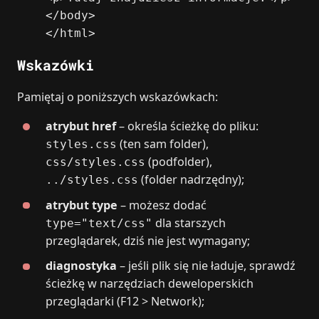
</body>
</html>
Wskazówki
Pamiętaj o poniższych wskazówkach:
atrybut href
– określa ścieżkę do pliku:
(ten sam folder),
styles.css
(podfolder),
css/styles.css
(folder nadrzędny);
../styles.css
atrybut type
– możesz dodać
dla starszych
type="text/css"
przeglądarek, dziś nie jest wymagany;
diagnostyka
– jeśli plik się nie ładuje, sprawdź
ścieżkę w narzędziach deweloperskich
przeglądarki (F12 > Network);