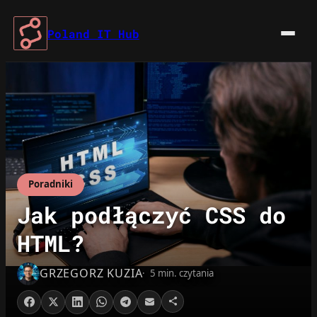
Przejdź
do
Poland IT Hub
treści
Poradniki
Jak podłączyć CSS do
HTML?
GRZEGORZ KUZIA
5 min. czytania