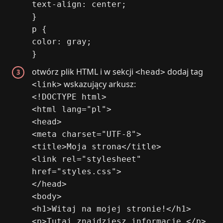
text-align: center;
}
p {
color: gray;
}
otwórz plik HTML i w sekcji
dodaj tag
<head>
wskazujący arkusz:
<link>
<!DOCTYPE html>
<html lang="pl">
<head>
<meta charset="UTF-8">
<title>Moja strona</title>
<link rel="stylesheet"
href="styles.css">
</head>
<body>
<h1>Witaj na mojej stronie!</h1>
<p>Tutaj znajdziesz informacje.</p>