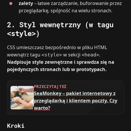
zalety
– łatwe zarządzanie, buforowanie przez
przeglądarkę, spójność na wielu stronach.
2. Styl wewnętrzny (w tagu
)
<style>
CSS umieszczasz bezpośrednio w pliku HTML
wewnątrz tagu
w sekcji
.
<style>
<head>
Nadpisuje style zewnętrzne i sprawdza się na
pojedynczych stronach lub w prototypach.
PRZECZYTAJ TEŻ
SeaMonkey – pakiet internetowy z
przeglądarką i klientem poczty. Czy
warto?
Kroki