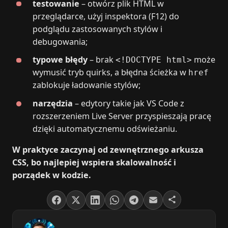
testowanie
– otwórz plik HTML w
przeglądarce, użyj inspektora (F12) do
podglądu zastosowanych stylów i
debugowania;
typowe błędy
– brak
może
<!DOCTYPE html>
wymusić tryb quirks, a błędna ścieżka w
href
zablokuje ładowanie stylów;
narzędzia
– edytory takie jak VS Code z
rozszerzeniem Live Server przyspieszają pracę
dzięki automatycznemu odświeżaniu.
W praktyce zaczynaj od zewnętrznego arkusza
CSS, bo najlepiej wspiera skalowalność i
porządek w kodzie.