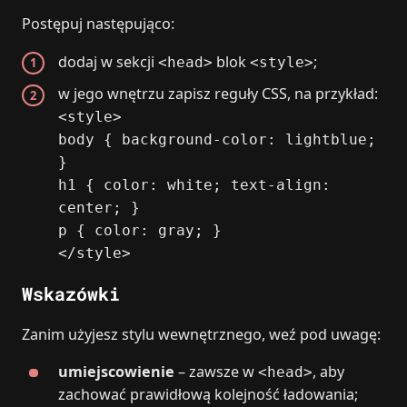
Postępuj następująco:
dodaj w sekcji
blok
;
<head>
<style>
w jego wnętrzu zapisz reguły CSS, na przykład:
<style>
body { background-color: lightblue;
}
h1 { color: white; text-align:
center; }
p { color: gray; }
</style>
Wskazówki
Zanim użyjesz stylu wewnętrznego, weź pod uwagę:
umiejscowienie
– zawsze w
, aby
<head>
zachować prawidłową kolejność ładowania;