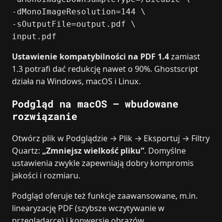
-dMonoImageResolution=144 \
-sOutputFile=output.pdf \
input.pdf
Ustawienie kompatybilności na PDF 1.4
zamiast
1.3 potrafi dać redukcję nawet o 90%. Ghostscript
działa na Windows, macOS i Linux.
Podgląd na macOS – wbudowane
rozwiązanie
Otwórz plik w Podglądzie → Plik → Eksportuj → Filtry
Quartz:
„Zmniejsz wielkość pliku”
. Domyślne
ustawienia zwykle zapewniają dobry kompromis
jakości i rozmiaru.
Podgląd oferuje też funkcje zaawansowane, m.in.
linearyzację PDF (szybsze wczytywanie w
przeglądarce) i konwersję obrazów.