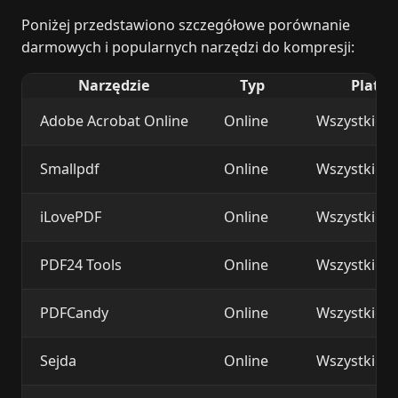
Poniżej przedstawiono szczegółowe porównanie
darmowych i popularnych narzędzi do kompresji:
Narzędzie
Typ
Platf
Adobe Acrobat Online
Online
Wszystkie
Smallpdf
Online
Wszystkie
iLovePDF
Online
Wszystkie
PDF24 Tools
Online
Wszystkie
PDFCandy
Online
Wszystkie
Sejda
Online
Wszystkie