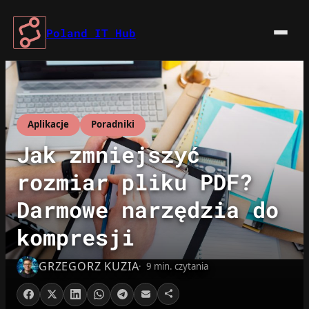
Przejdź
do
Poland IT Hub
treści
Aplikacje
Poradniki
Jak zmniejszyć
rozmiar pliku PDF?
Darmowe narzędzia do
kompresji
GRZEGORZ KUZIA
9 min. czytania