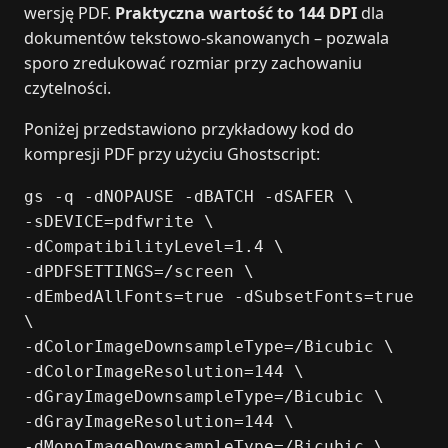
wersję PDF.
Praktyczna wartość to 144 DPI
dla
dokumentów tekstowo‑skanowanych – pozwala
sporo zredukować rozmiar przy zachowaniu
czytelności.
Poniżej przedstawiono przykładowy kod do
kompresji PDF przy użyciu Ghostscript:
gs -q -dNOPAUSE -dBATCH -dSAFER \
-sDEVICE=pdfwrite \
-dCompatibilityLevel=1.4 \
-dPDFSETTINGS=/screen \
-dEmbedAllFonts=true -dSubsetFonts=true
\
-dColorImageDownsampleType=/Bicubic \
-dColorImageResolution=144 \
-dGrayImageDownsampleType=/Bicubic \
-dGrayImageResolution=144 \
-dMonoImageDownsampleType=/Bicubic \