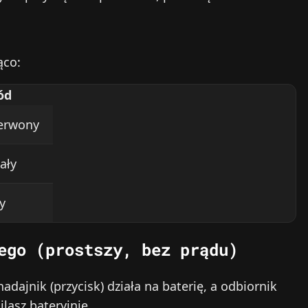
ąco:
ód
erwony
ały
y
ego (prostszy, bez prądu)
adajnik (przycisk) działa na baterię, a odbiornik
lasz bateryjnie.