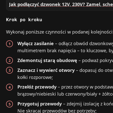
Jak podłączyć dzwonek 12V, 230V? Zamel, sch
Krok po kroku
Wykonaj poniższe czynności w podanej kolejności
Wyłącz zasilanie
– odłącz obwód dzwonkowy w
multimetrem brak napięcia – to kluczowe, b
Zdemontuj starą obudowę
– podważ pokryw
Zaznacz i wywierć otwory
– dopasuj do otw
kołki rozporowe;
Przełóż przewody
– przez otwory w podstawi
brązowy/niebieski lub czerwony/biały + żółto
Przygotuj przewody
– zdejmij izolację z koń
Nie skracaj przewodów bez potrzeby;