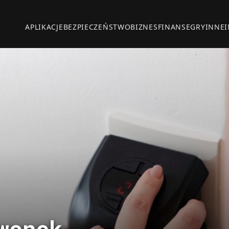
APLIKACJE
BEZPIECZEŃSTWO
BIZNES
FINANSE
GRY
INNE
wonek