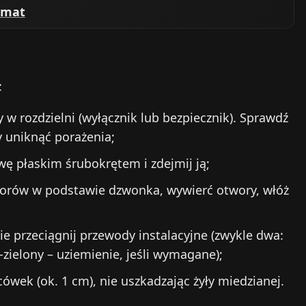
emat
:
 rozdzielni (wyłącznik lub bezpiecznik). Sprawdź
y uniknąć porażenia;
ę płaskim śrubokrętem i zdejmij ją;
orów w podstawie dzwonka, wywierć otwory, włóż
e przeciągnij przewody instalacyjne (zwykle dwa:
-zielony – uziemienie, jeśli wymagane);
cówek (ok. 1 cm), nie uszkadzając żyły miedzianej.