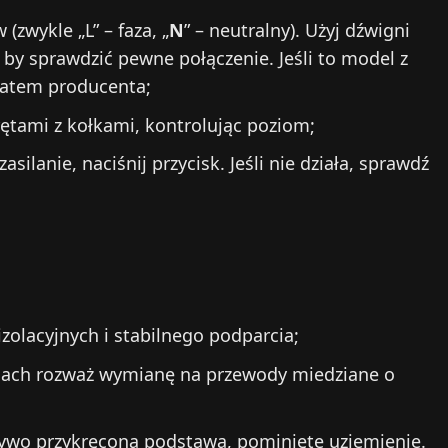
zwykle „L” – faza, „
N
” – neutralny). Użyj dźwigni
 by sprawdzić pewne połączenie. Jeśli to model z
matem producenta;
ętami z kołkami, kontrolując poziom;
asilanie, naciśnij przycisk. Jeśli nie działa, sprawdź
zolacyjnych i stabilnego podparcia;
cjach rozważ wymianę na przewody miedziane o
rzywo przykręcona podstawa, pominięte uziemienie.