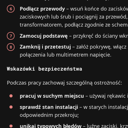
Podłącz przewody
– wsuń końce do zacisków (
zaciskowych lub śrub i pociągnij za przewód,
transformatorem, podłącz zgodnie ze sche
Zamocuj podstawę
– przykręć do ściany wkr
Zamknij i przetestuj
– załóż pokrywę, włącz z
połączenia lub multimetrem napięcie.
Wskazówki bezpieczeństwa
Podczas pracy zachowaj szczególną ostrożność:
pracuj w suchym miejscu
– używaj rękawic i
sprawdź stan instalacji
– w starych instala
odpowiednim przekroju;
unikaj typowych błędów
– luźne zaciski, k