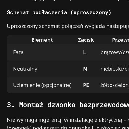
Schemat podłączenia (uproszczony)
Uproszczony schemat połączeń wygląda następuj
Element
Zacisk
Przew
Faza
L
brązowy/cz
Neutralny
N
niebieski/bi
Uziemienie (opcjonalne)
PE
żółto-zielon
3. Montaż dzwonka bezprzewodow
Nie wymaga ingerencji w instalację elektryczną – n
(dzwonek) podłączasz do gniazdka lub również zasi