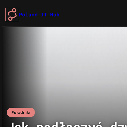
Przejdź
do
Poland IT Hub
treści
Poradniki
Jak podłączyć dz