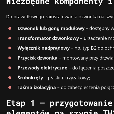
Niezbędne komponenty i
Do prawidłowego zainstalowania dzwonka na szyn
Dzwonek lub gong modułowy
– dostępny w 
Transformator dzwonkowy
– urządzenie mo
Wyłącznik nadprądowy
– np. typ B2 do oc
Przycisk dzwonka
– montowany przy drzwia
Przewody elektryczne
– do łączenia poszc
Śrubokręty
– płaski i krzyżakowy;
Taśma izolacyjna
– do zabezpieczenia połąc
Etap 1 – przygotowanie
elementów na szynie TH