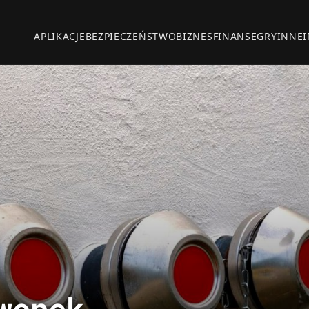
APLIKACJE
BEZPIECZEŃSTWO
BIZNES
FINANSE
GRY
INNE
wonek