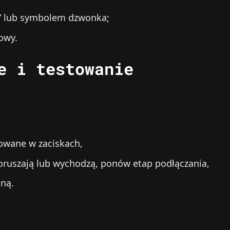
ie” lub symbolem dzwonka;
owy.
e i testowanie
owane w zaciskach,
 poruszają lub wychodzą, ponów etap podłączania,
jną.