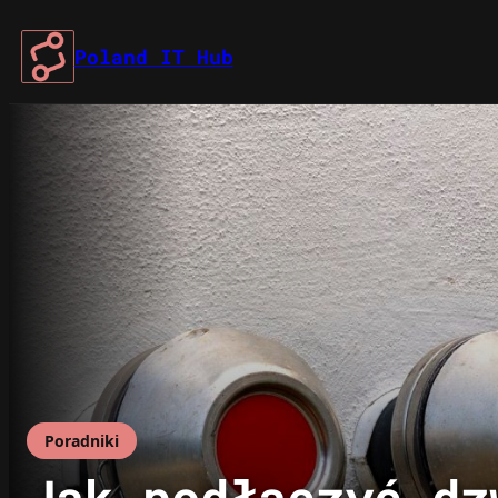
Przejdź
do
Poland IT Hub
treści
Poradniki
Jak podłączyć dz