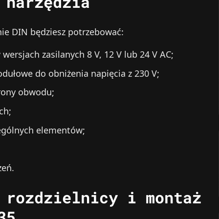
 narzędzia
ie DIN będziesz potrzebować:
wersjach zasilanych 8 V, 12 V lub 24 V AC;
dułowe do obniżenia napięcia z 230 V;
hrony obwodu;
ch;
zególnych elementów;
zeń.
 rozdzielnicy i montaż
35