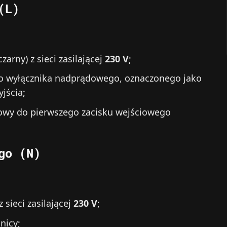
(L)
arny) z sieci zasilającej
230 V
;
go wyłącznika nadprądowego, oznaczonego jako
jścia;
owy do pierwszego zacisku wejściowego
go (N)
 sieci zasilającej
230 V
;
nicy;