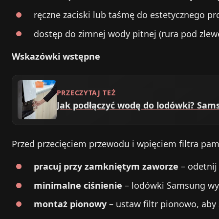
ręczne zaciski lub taśmę do estetycznego p
dostęp do zimnej wody pitnej (rura pod zle
Wskazówki wstępne
PRZECZYTAJ TEŻ
Jak podłączyć wodę do lodówki? Sam
Przed przecięciem przewodu i wpięciem filtra pam
pracuj przy zamkniętym zaworze
– odetnij
minimalne ciśnienie
– lodówki Samsung wyma
montaż pionowy
– ustaw filtr pionowo, aby