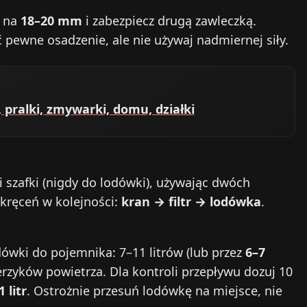
u na
18–20 mm
i zabezpiecz drugą zawleczką.
ć pewne osadzenie, ale nie używaj nadmiernej siły.
 pralki, zmywarki, domu, działki
i szafki (nigdy do lodówki), używając dwóch
skręceń w kolejności:
kran → filtr → lodówka
.
ówki do pojemnika: 7–11 litrów (lub przez
6–7
erzyków powietrza. Dla kontroli przepływu dozuj 10
1 litr
. Ostrożnie przesuń lodówkę na miejsce, nie