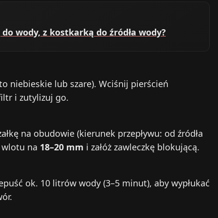
do wody, z kostkarką do źródła wody?
o niebieskie lub szare). Wciśnij pierścień
tr i zutylizuj go.
rzałkę na obudowie (kierunek przepływu: od źródła
 wlotu na
18–20 mm
i załóż zawleczkę blokującą.
zepuść ok. 10 litrów wody (3–5 minut), aby wypłukać
ór.