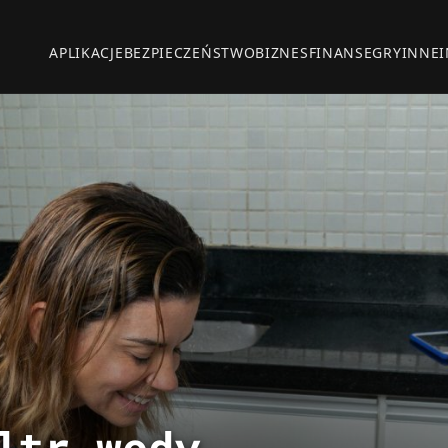
APLIKACJE
BEZPIECZEŃSTWO
BIZNES
FINANSE
GRY
INNE
ltr wody