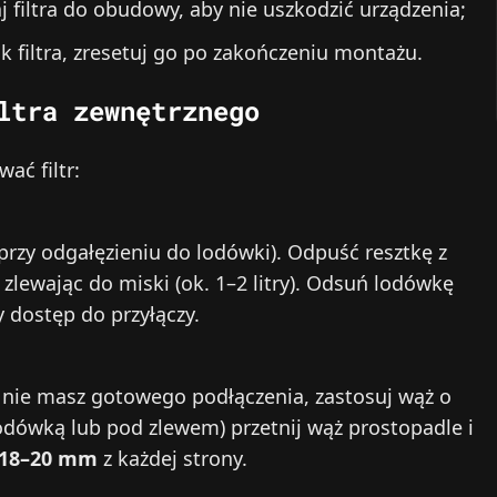
j filtra do obudowy, aby nie uszkodzić urządzenia;
k filtra, zresetuj go po zakończeniu montażu.
ltra zewnętrznego
ać filtr:
rzy odgałęzieniu do lodówki). Odpuść resztkę z
i zlewając do miski (ok. 1–2 litry). Odsuń lodówkę
 dostęp do przyłączy.
śli nie masz gotowego podłączenia, zastosuj wąż o
odówką lub pod zlewem) przetnij wąż prostopadle i
 18–20 mm
z każdej strony.