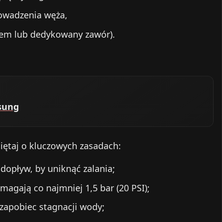
rowadzenia węża,
wem lub dedykowany zawór).
sung
iętaj o kluczowych zasadach:
 dopływ, by uniknąć zalania;
gają co najmniej 1,5 bar (20 PSI);
 zapobiec stagnacji wody;