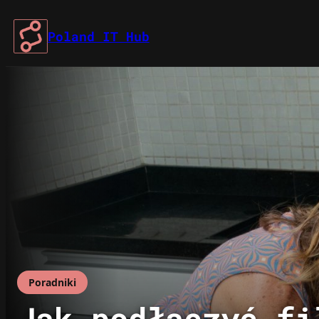
Przejdź
do
Poland IT Hub
treści
Poradniki
Jak podłączyć fi