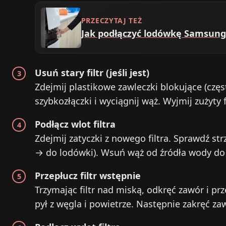
PRZECZYTAJ TEŻ
Jak podłączyć lodówkę Samsung 
Usuń stary filtr (jeśli jest)
Zdejmij plastikowe zawleczki blokujące (częst
szybkozłączki i wyciągnij wąż. Wyjmij zużyty fil
Podłącz wlot filtra
Zdejmij zatyczki z nowego filtra. Sprawdź st
→ do lodówki). Wsuń wąż od źródła wody do
Przepłucz filtr wstępnie
Trzymając filtr nad miską, odkręć zawór i pr
pył z węgla i powietrze. Następnie zakręć zaw