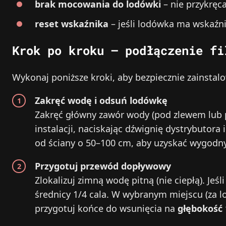
brak mocowania do lodówki
– nie przykręca
reset wskaźnika
– jeśli lodówka ma wskaźni
Krok po kroku – podłączenie fi
Wykonaj poniższe kroki, aby bezpiecznie zainstalow
Zakręć wodę i odsuń lodówkę
Zakręć główny zawór wody (pod zlewem lub p
instalacji, naciskając dźwignię dystrybutora 
od ściany o 50–100 cm, aby uzyskać wygodny
Przygotuj przewód dopływowy
Zlokalizuj zimną wodę pitną (nie ciepłą). Je
średnicy 1/4 cala. W wybranym miejscu (za l
przygotuj końce do wsunięcia na
głębokość