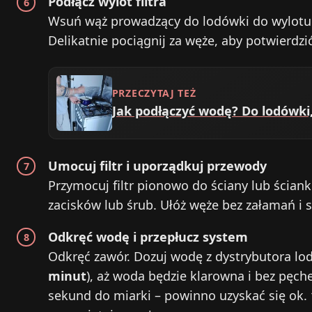
Podłącz wylot filtra
Wsuń wąż prowadzący do lodówki do wylot
Delikatnie pociągnij za węże, aby potwierdzi
PRZECZYTAJ TEŻ
Jak podłączyć wodę? Do lodówki,
Umocuj filtr i uporządkuj przewody
Przymocuj filtr pionowo do ściany lub ściank
zacisków lub śrub. Ułóż węże bez załamań i 
Odkręć wodę i przepłucz system
Odkręć zawór. Dozuj wodę z dystrybutora lod
minut
), aż woda będzie klarowna i bez pęch
sekund do miarki – powinno uzyskać się ok.