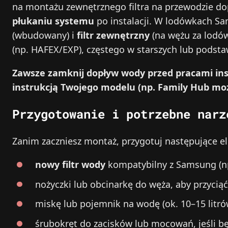
na montażu zewnętrznego filtra na przewodzie d
płukaniu systemu
po instalacji. W lodówkach Sa
(wbudowany) i
filtr zewnętrzny
(na wężu za lodów
(np. HAFEX/EXP), częstego w starszych lub podst
Zawsze zamknij dopływ wody przed pracami ins
instrukcją Twojego modelu (np. Family Hub mo
Przygotowanie i potrzebne narz
Zanim zaczniesz montaż, przygotuj następujące e
nowy filtr wody
kompatybilny z Samsung (n
nożyczki lub obcinarkę do węża, aby przycią
miskę lub pojemnik na wodę (ok. 10–15 litr
śrubokręt do zacisków lub mocowań, jeśli 