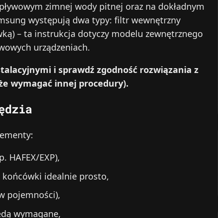
opływowym zimnej wody pitnej oraz na dokładnym
msung występują dwa typy: filtr wewnętrzny
ką) – ta instrukcja dotyczy modelu zewnętrznego
awowych urządzeniach.
talacyjnymi i sprawdź zgodność rozwiązania z
że wymagać innej procedury).
ędzia
lementy:
p. HAFEX/EXP),
ć końcówki idealnie prosto,
ów pojemności),
będą wymagane,