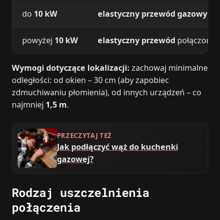
do
10 kW
elastyczny przewód gazowy
(ma
powyżej
10 kW
elastyczny przewód
połączony z
Wymogi dotyczące lokalizacji:
zachowaj minimalne
odległości: od okien – 30 cm (aby zapobiec
zdmuchiwaniu płomienia), od innych urządzeń – co
najmniej
1,5 m
.
PRZECZYTAJ TEŻ
Jak podłączyć wąż do kuchenki
gazowej?
Rodzaj uszczelnienia
połączenia