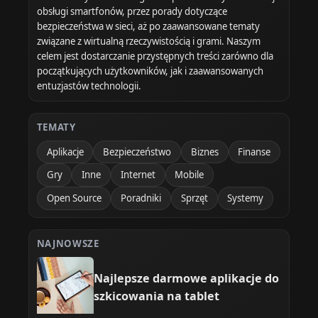
obsługi smartfonów, przez porady dotyczące
bezpieczeństwa w sieci, aż po zaawansowane tematy
związane z wirtualną rzeczywistością i grami. Naszym
celem jest dostarczanie przystępnych treści zarówno dla
początkujących użytkowników, jak i zaawansowanych
entuzjastów technologii.
TEMATY
Aplikacje
Bezpieczeństwo
Biznes
Finanse
Gry
Inne
Internet
Mobile
Open Source
Poradniki
Sprzęt
Systemy
NAJNOWSZE
Najlepsze darmowe aplikacje do
szkicowania na tablet