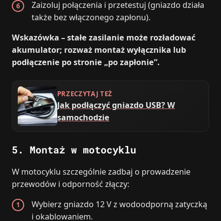
Zaizoluj połączenia i przetestuj (gniazdo działa
także bez włączonego zapłonu).
Wskazówka – stałe zasilanie może rozładować
akumulator; rozważ montaż wyłącznika lub
podłączenie po stronie „po zapłonie”.
PRZECZYTAJ TEŻ
Jak podłączyć gniazdo USB? W
samochodzie
5. Montaż w motocyklu
W motocyklu szczególnie zadbaj o prowadzenie
przewodów i odporność złączy:
Wybierz gniazdo 12 V z wodoodporną zatyczką
i okablowaniem.