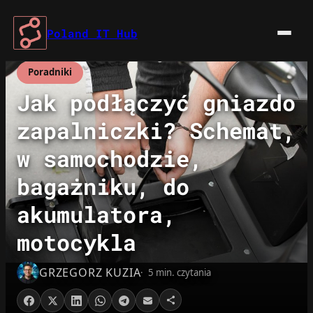
Przejdź
do
Poland IT Hub
treści
Poradniki
Jak podłączyć gniazdo
zapalniczki? Schemat,
w samochodzie,
bagażniku, do
akumulatora,
motocykla
GRZEGORZ KUZIA
5 min. czytania