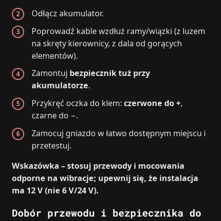
Odłącz akumulator.
Poprowadź kable wzdłuż ramy/wiązki (z luzem
na skręty kierownicy, z dala od gorących
elementów).
Zamontuj
bezpiecznik tuż przy
akumulatorze
.
Przykręć oczka do klem:
czerwone do +
,
czarne do −.
Zamocuj gniazdo w łatwo dostępnym miejscu i
przetestuj.
Wskazówka – stosuj przewody i mocowania
odporne na wibracje; upewnij się, że instalacja
ma 12 V (nie 6 V/24 V).
Dobór przewodu i bezpiecznika do