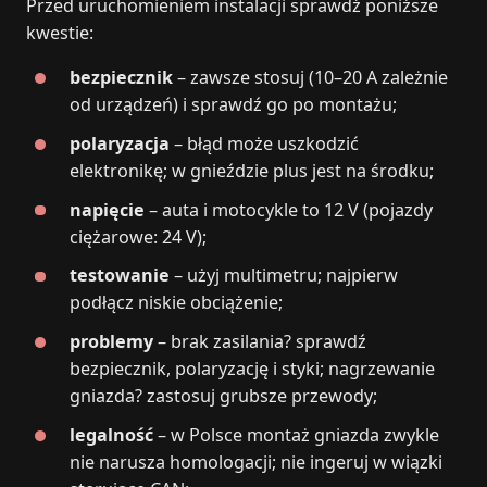
Przed uruchomieniem instalacji sprawdź poniższe
kwestie:
bezpiecznik
– zawsze stosuj (10–20 A zależnie
od urządzeń) i sprawdź go po montażu;
polaryzacja
– błąd może uszkodzić
elektronikę; w gnieździe plus jest na środku;
napięcie
– auta i motocykle to 12 V (pojazdy
ciężarowe: 24 V);
testowanie
– użyj multimetru; najpierw
podłącz niskie obciążenie;
problemy
– brak zasilania? sprawdź
bezpiecznik, polaryzację i styki; nagrzewanie
gniazda? zastosuj grubsze przewody;
legalność
– w Polsce montaż gniazda zwykle
nie narusza homologacji; nie ingeruj w wiązki