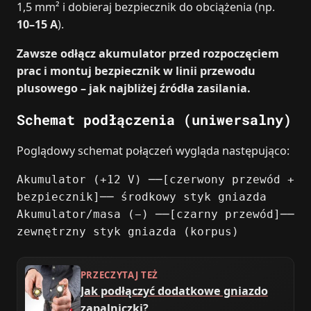
1,5 mm² i dobieraj bezpiecznik do obciążenia (np.
10–15 A
).
Zawsze odłącz akumulator przed rozpoczęciem
prac i montuj bezpiecznik w linii przewodu
plusowego – jak najbliżej źródła zasilania.
Schemat podłączenia (uniwersalny)
Poglądowy schemat połączeń wygląda następująco:
Akumulator (+12 V) ──[czerwony przewód +
bezpiecznik]── środkowy styk gniazda
Akumulator/masa (−) ──[czarny przewód]──
zewnętrzny styk gniazda (korpus)
PRZECZYTAJ TEŻ
Jak podłączyć dodatkowe gniazdo
zapalniczki?