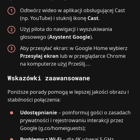
Odtwórz wideo w aplikacji obsługującej Cast
(np. YouTube) i stuknij ikonę
Cast
.
Użyj pilota do nawigacji i wyszukiwania
głosowego (
Asystent Google
).
Aby przesyłać ekran: w Google Home wybierz
Przesyłaj ekran
lub w przeglądarce Chrome
na komputerze użyj Prześlij….
Wskazówki zaawansowane
Poniższe porady pomogą w lepszej jakości obrazu i
stabilności połączenia:
Udostępnianie
– poinformuj gości o zasadach
prywatności i rejestrowaniu interakcji przez
Google (g.co/homeiguests);
Problemy z Wi‑Fi
– dla 4K używaj 5 GHz,