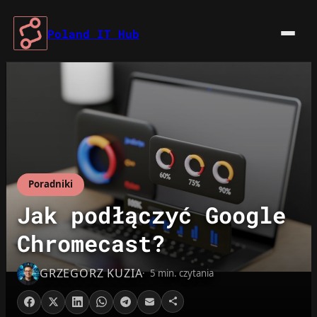
Przejdź
do
Poland IT Hub
treści
Poradniki
Jak podłączyć Google
Chromecast?
GRZEGORZ KUZIA
5 min. czytania