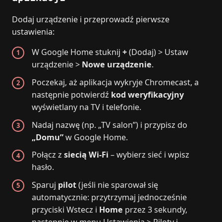
Dodaj urządzenie i przeprowadź pierwsze
ustawienia:
W Google Home stuknij
+
(Dodaj) > Ustaw
urządzenie >
Nowe urządzenie
.
Poczekaj, aż aplikacja wykryje Chromecast, a
następnie potwierdź
kod weryfikacyjny
wyświetlany na TV i telefonie.
Nadaj nazwę (np. „TV salon”) i przypisz do
„Domu”
w Google Home.
Połącz z
siecią Wi‑Fi
– wybierz sieć i wpisz
hasło.
Sparuj
pilot
(jeśli nie sparował się
automatycznie: przytrzymaj jednocześnie
przyciski Wstecz i
Home
przez 3 sekundy,
następnie w menu Ustawienia > Piloty i