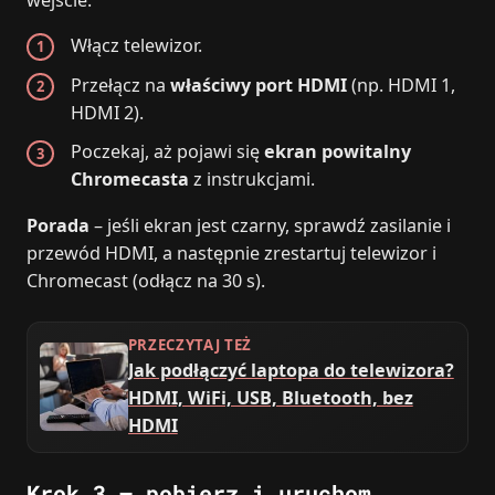
Włącz telewizor.
Przełącz na
właściwy port HDMI
(np. HDMI 1,
HDMI 2).
Poczekaj, aż pojawi się
ekran powitalny
Chromecasta
z instrukcjami.
Porada
– jeśli ekran jest czarny, sprawdź zasilanie i
przewód HDMI, a następnie zrestartuj telewizor i
Chromecast (odłącz na 30 s).
PRZECZYTAJ TEŻ
Jak podłączyć laptopa do telewizora?
HDMI, WiFi, USB, Bluetooth, bez
HDMI
Krok 3 – pobierz i uruchom