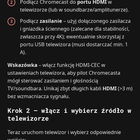
Podłącz Chromecast do
portu HDMI
w
telewizorze (lub w soundbarze/amplitunerze).
Podłącz
zasilanie
– użyj dołączonego zasilacza
i gniazdka ściennego (zalecane dla stabilności,
zwłaszcza przy 4K); ewentualnie skorzystaj z
portu USB telewizora (musi dostarczać min. 1
A).
Wskazówka
– włącz funkcję HDMI‑CEC w
ustawieniach telewizora, aby pilot Chromecasta
mógł sterować zasilaniem i głośnością
TV/soundbara. Unikaj zbyt długich kabli
HDMI
(>3 m)
bez wzmacniacza sygnału.
Krok 2 – włącz i wybierz źródło w
telewizorze
Teraz uruchom telewizor i wybierz odpowiednie
wejście: