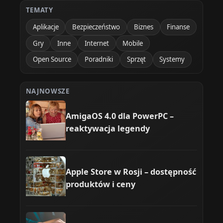
TEMATY
Aplikacje
Bezpieczeństwo
Biznes
Finanse
Gry
Inne
Internet
Mobile
Open Source
Poradniki
Sprzęt
Systemy
NAJNOWSZE
AmigaOS 4.0 dla PowerPC –
reaktywacja legendy
Apple Store w Rosji – dostępność
produktów i ceny