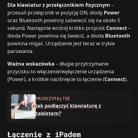
Dla klawiatur z przełącznikiem fizycznym
–
przesuń przełącznik w pozycję ON; diody
Power
oraz Bluetooth powinny zaświecić się na około 5
sekund. Następnie wciśnij krótko przycisk
Connect
–
dioda Power powinna się świecić, a dioda
Bluetooth
powinna migać. Urządzenie jest teraz w trybie
parowania.
Ważna wskazówka
– długie przytrzymanie
przycisku to włączenie/wyłączenie urządzenia
(Power), a krótkie naciśnięcie to łączenie (
Connect
).
PRZECZYTAJ TEŻ
Jak podłączyć klawiaturę z
tabletem?
Łączenie z iPadem