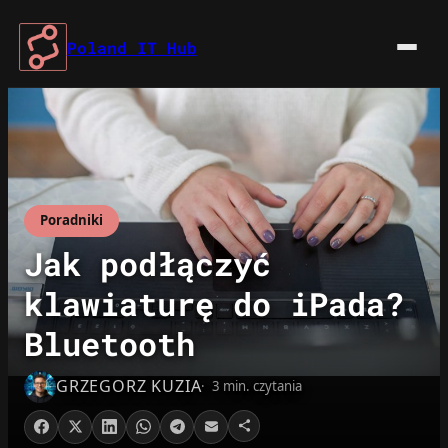
Przejdź
do
Poland IT Hub
treści
Poradniki
Jak podłączyć
klawiaturę do iPada?
Bluetooth
GRZEGORZ KUZIA
3 min. czytania