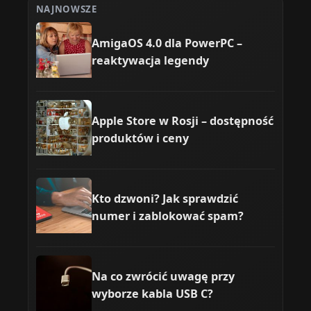
NAJNOWSZE
AmigaOS 4.0 dla PowerPC –
reaktywacja legendy
Apple Store w Rosji – dostępność
produktów i ceny
Kto dzwoni? Jak sprawdzić
numer i zablokować spam?
Na co zwrócić uwagę przy
wyborze kabla USB C?