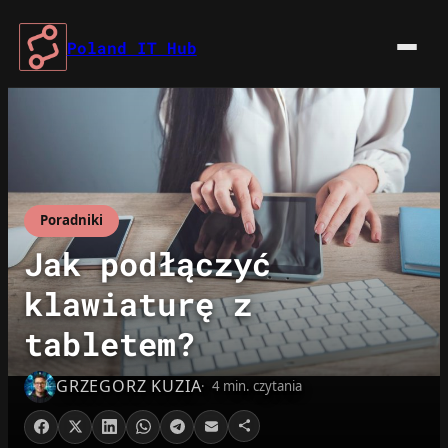
Przejdź
do
Poland IT Hub
treści
Poradniki
Jak podłączyć
klawiaturę z
tabletem?
GRZEGORZ KUZIA
4 min. czytania