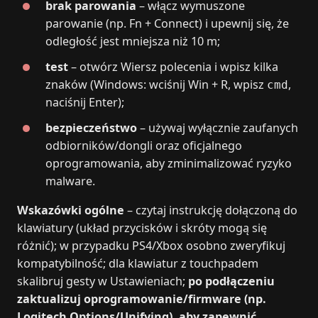
brak parowania
– włącz wymuszone
parowanie (np. Fn + Connect) i upewnij się, że
odległość jest mniejsza niż 10 m;
test
– otwórz Wiersz polecenia i wpisz kilka
znaków (Windows: wciśnij Win + R, wpisz
,
cmd
naciśnij Enter);
bezpieczeństwo
– używaj wyłącznie zaufanych
odbiorników/dongli oraz oficjalnego
oprogramowania, aby zminimalizować ryzyko
malware.
Wskazówki ogólne
– czytaj instrukcję dołączoną do
klawiatury (układ przycisków i skróty mogą się
różnić); w przypadku PS4/Xbox osobno zweryfikuj
kompatybilność; dla klawiatur z touchpadem
skalibruj gesty w Ustawieniach;
po podłączeniu
zaktualizuj oprogramowanie/firmware (np.
Logitech Options/Unifying), aby zapewnić