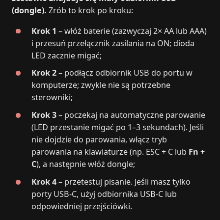
(dongle).
Zrób to krok po kroku:
Krok 1
– włóż baterie (zazwyczaj 2× AA lub AAA)
i przesuń przełącznik zasilania na ON; dioda
LED zacznie migać;
Krok 2
– podłącz odbiornik USB do portu w
komputerze; zwykle nie są potrzebne
sterowniki;
Krok 3
– poczekaj na automatyczne parowanie
(LED przestanie migać po 1–3 sekundach). Jeśli
nie dojdzie do parowania, włącz tryb
parowania na klawiaturze (np. ESC + C lub
Fn +
C
), a następnie włóż dongle;
Krok 4
– przetestuj pisanie. Jeśli masz tylko
porty USB-C, użyj odbiornika USB-C lub
odpowiedniej przejściówki.