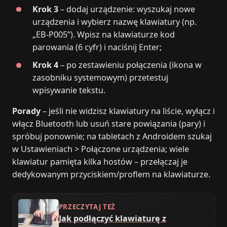
Krok 3
– dodaj urządzenie: wyszukaj nowe
urządzenia i wybierz nazwę klawiatury (np.
„EB‑P005”). Wpisz na klawiaturze kod
parowania (6 cyfr) i naciśnij Enter;
Krok 4
– po zestawieniu połączenia (ikona w
zasobniku systemowym) przetestuj
wpisywanie tekstu.
Porady
– jeśli nie widzisz klawiatury na liście, wyłącz i
włącz Bluetooth lub usuń stare powiązania (pary) i
spróbuj ponownie; na tabletach z Androidem szukaj
w Ustawieniach > Połączone urządzenia; wiele
klawiatur pamięta kilka hostów – przełączaj je
dedykowanym przyciskiem/proflem na klawiaturze.
PRZECZYTAJ TEŻ
Jak podłączyć klawiaturę z