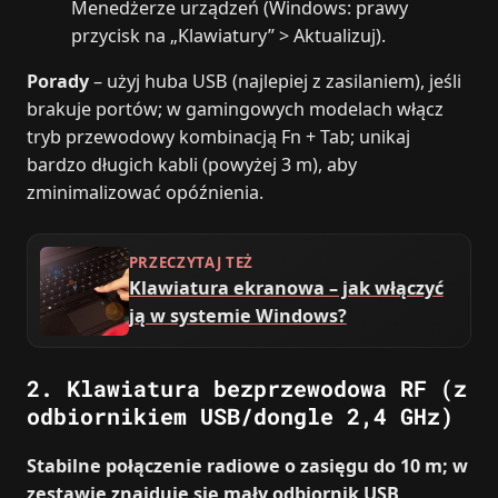
Menedżerze urządzeń (Windows: prawy
przycisk na „Klawiatury” > Aktualizuj).
Porady
– użyj huba USB (najlepiej z zasilaniem), jeśli
brakuje portów; w gamingowych modelach włącz
tryb przewodowy kombinacją Fn + Tab; unikaj
bardzo długich kabli (powyżej 3 m), aby
zminimalizować opóźnienia.
PRZECZYTAJ TEŻ
Klawiatura ekranowa – jak włączyć
ją w systemie Windows?
2. Klawiatura bezprzewodowa RF (z
odbiornikiem USB/dongle 2,4 GHz)
Stabilne połączenie radiowe o zasięgu do 10 m; w
zestawie znajduje się mały odbiornik USB