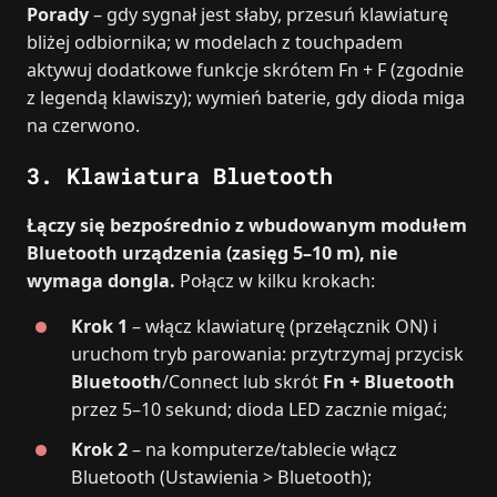
Porady
– gdy sygnał jest słaby, przesuń klawiaturę
bliżej odbiornika; w modelach z touchpadem
aktywuj dodatkowe funkcje skrótem Fn + F (zgodnie
z legendą klawiszy); wymień baterie, gdy dioda miga
na czerwono.
3. Klawiatura Bluetooth
Łączy się bezpośrednio z wbudowanym modułem
Bluetooth urządzenia (zasięg 5–10 m), nie
wymaga dongla.
Połącz w kilku krokach:
Krok 1
– włącz klawiaturę (przełącznik ON) i
uruchom tryb parowania: przytrzymaj przycisk
Bluetooth
/Connect lub skrót
Fn + Bluetooth
przez 5–10 sekund; dioda LED zacznie migać;
Krok 2
– na komputerze/tablecie włącz
Bluetooth (Ustawienia > Bluetooth);