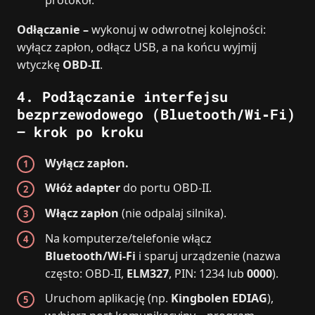
protokół.
Odłączanie –
wykonuj w odwrotnej kolejności:
wyłącz zapłon, odłącz USB, a na końcu wyjmij
wtyczkę
OBD‑II
.
4. Podłączanie interfejsu
bezprzewodowego (Bluetooth/Wi‑Fi)
– krok po kroku
Wyłącz zapłon.
Włóż adapter
do portu OBD‑II.
Włącz zapłon
(nie odpalaj silnika).
Na komputerze/telefonie włącz
Bluetooth/Wi‑Fi
i sparuj urządzenie (nazwa
często: OBD‑II,
ELM327
, PIN: 1234 lub
0000
).
Uruchom aplikację (np.
Kingbolen EDIAG
),