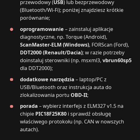
przewodowy (
USB
) lub bezprzewodowy
(Bluetooth/Wi‑Fi); poniżej znajdziesz krótkie
porównanie;
oprogramowanie
– zainstaluj aplikacje
diagnostyczne, np. Torque (Android),
ScanMaster‑ELM (Windows)
, FORScan (Ford),
DDT2000 (Renault/Dacia)
; w razie potrzeby
doinstaluj sterowniki (np. msxml3,
vbrun60sp5
dla DDT2000);
dodatkowe narzędzia
– laptop/PC z
USB/Bluetooth oraz instrukcja auta do
zlokalizowania portu
OBD‑II
;
porada
– wybierz interfejs z ELM327 v1.5 na
chipie
PIC18F25K80
i sprawdź obsługę
właściwego protokołu (np. CAN w nowszych
autach).