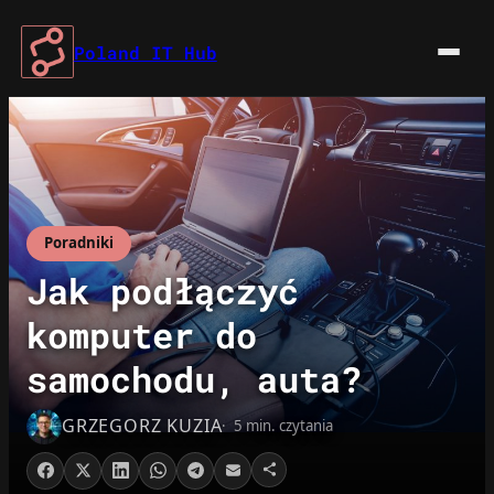
Przejdź
do
Poland IT Hub
treści
Poradniki
Jak podłączyć
komputer do
samochodu, auta?
GRZEGORZ KUZIA
5 min. czytania