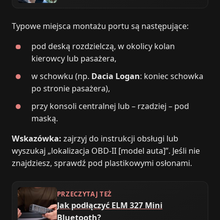
Typowe miejsca montażu portu są następujące:
pod deską rozdzielczą, w okolicy kolan
kierowcy lub pasażera,
w schowku (np.
Dacia Logan
: koniec schowka
po stronie pasażera),
przy konsoli centralnej lub – rzadziej – pod
maską.
Wskazówka:
zajrzyj do instrukcji obsługi lub
wyszukaj „lokalizacja OBD‑II [model auta]”. Jeśli nie
znajdziesz, sprawdź pod plastikowymi osłonami.
PRZECZYTAJ TEŻ
Jak podłączyć ELM 327 Mini
Bluetooth?