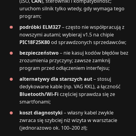
(ISO,
CAN
), sterowniki i kompatybilność;
uruchom silnik tylko wtedy, gdy wymaga tego
program;
podróbki ELM327
– często nie współpracują z
nowszymi autami; wybieraj v1.5 na chipie
PIC18F25K80
od sprawdzonych sprzedawców;
bezpieczeństwo
– nie kasuj kodów błędów bez
zrozumienia przyczyny; zawsze zamknij
program przed odłączeniem interfejsu;
alternatywy dla starszych aut
– stosuj
dedykowane kable (np. VAG KKL), a łączność
Bluetooth/Wi‑Fi
częściej sprawdza się ze
smartfonami;
koszt diagnostyki
– własny kabel zwykle
zwraca się szybciej niż wizyta w warsztacie
(jednorazowo ok. 100–200 zł);