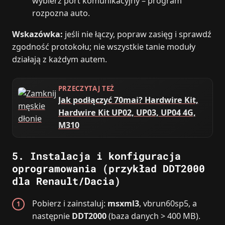
wybierz port komunikacyjny – program
rozpozna auto.
Wskazówka:
jeśli nie łączy, popraw zasięg i sprawdź
zgodność protokołu; nie wszystkie tanie moduły
działają z każdym autem.
PRZECZYTAJ TEŻ
Jak podłączyć 70mai? Hardwire Kit,
Hardwire Kit UP02, UP03, UP04 4G,
M310
5. Instalacja i konfiguracja
oprogramowania (przykład DDT2000
dla Renault/Dacia)
Pobierz i zainstaluj:
msxml3
, vbrun60sp5, a
następnie
DDT2000
(baza danych > 400 MB).