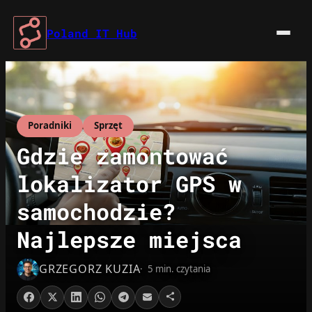
Przejdź
do
Poland IT Hub
treści
Poradniki
Sprzęt
Gdzie zamontować
lokalizator GPS w
samochodzie?
Najlepsze miejsca
GRZEGORZ KUZIA
5 min. czytania