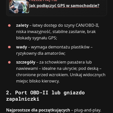
Jak podłączyć GPS w samochodzie?
zalety
– łatwy dostęp do szyny CAN/OBD-II,
niska inwazyjność, stabilne zasilanie, brak
blokady sygnału GPS;
wady
– wymaga demontażu plastików –
ryzykowny dla amatorów;
szczegóły
– za schowkiem pasażera lub
nawiewami – idealne na ukrycie; pod deską –
chronione przed wzrokiem. Unikaj widocznych
miejsc blisko kierowcy.
2. Port OBD-II lub gniazdo
zapalniczki
Najprostsze dla początkujących
– plug-and-play.