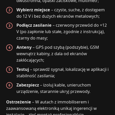
dwustronna, opaski zaciskowe, multimetr;
Wybierz miejsce
– czyste, suche, z dostępem
do 12 V i bez dużych ekranów metalowych;
Podłącz zasilanie
– czerwony przewód do +12
V (po zapłonie lub stałe, zgodnie z instrukcją),
czarny do masy;
Anteny
– GPS pod szybą (podszybie), GSM
wewnątrz kabiny, z dala od ekranów
zakłócających;
Testuj
– sprawdź sygnał, lokalizację w aplikacji i
stabilność zasilania;
Zabezpiecz
– izoluj kable, unieruchom
urządzenie, starannie ukryj przewody.
Ostrzeżenie
– W autach z immobiliserem i
zaawansowaną elektroniką unikaj ingerencji w
instalację – zleć montaż profesjonaliście.