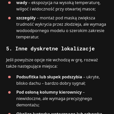
wady
– ekspozycja na wysoką temperaturę,
wilgoć i widoczność przy otwartej masce;
szczegóły
– montaż pod maską zwiększa
trudność wykrycia przez złodzieja, ale wymaga
wodoodpornego modelu o szerokim zakresie
temperatur.
5. Inne dyskretne lokalizacje
Jeśli powyższe opcje nie wchodzą w grę, rozważ
także następujące miejsca:
Podsufitka lub słupek podszybia
– ukryte,
blisko dachu – bardzo dobry sygnał;
Pod osłoną kolumny kierownicy
–
niewidoczne, ale wymaga precyzyjnego
demontażu;
Okolice lusterka wstecznego lub schowka
–