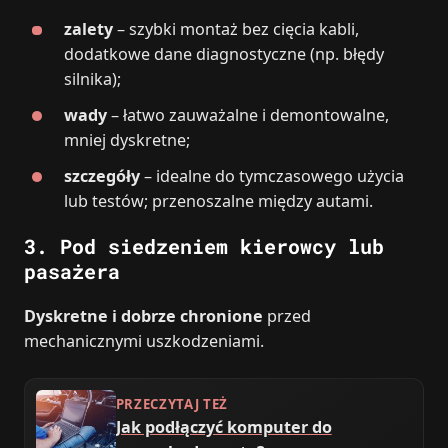
zalety
– szybki montaż bez cięcia kabli,
dodatkowe dane diagnostyczne (np. błędy
silnika);
wady
– łatwo zauważalne i demontowalne,
mniej dyskretne;
szczegóły
– idealne do tymczasowego użycia
lub testów; przenoszalne między autami.
3. Pod siedzeniem kierowcy lub
pasażera
Dyskretne i dobrze chronione
przed
mechanicznymi uszkodzeniami.
PRZECZYTAJ TEŻ
Jak podłączyć komputer do