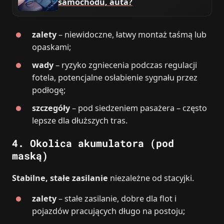
samochodu, auta?
zalety
– niewidoczne, łatwy montaż taśmą lub
opaskami;
wady
– ryzyko zgniecenia podczas regulacji
fotela, potencjalne osłabienie sygnału przez
podłogę;
szczegóły
– pod siedzeniem pasażera – często
lepsze dla dłuższych tras.
4. Okolica akumulatora (pod
maską)
Stabilne, stałe zasilanie
niezależne od stacyjki.
zalety
– stałe zasilanie, dobre dla flot i
pojazdów pracujących długo na postoju;