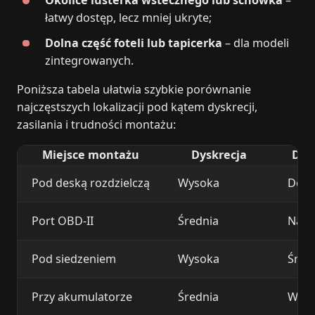
łatwy dostęp, lecz mniej ukryte;
Dolna część foteli lub tapicerka
– dla modeli
zintegrowanych.
Poniższa tabela ułatwia szybkie porównanie
najczęstszych lokalizacji pod kątem dyskrecji,
zasilania i trudności montażu:
Miejsce montażu
Dyskrecja
Dost
Pod deską rozdzielczą
Wysoka
Dosk
Port OBD-II
Średnia
Naty
Pod siedzeniem
Wysoka
Śred
Przy akumulatorze
Średnia
Wysok