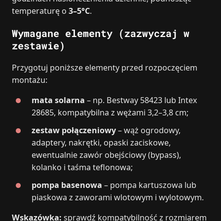
temperaturę o
3–5°C
.
Wymagane elementy (zazwyczaj w
zestawie)
Przygotuj poniższe elementy przed rozpoczęciem
montażu:
mata solarna
– np. Bestway 58423 lub Intex
28685, kompatybilna z wężami 3,2–3,8 cm;
zestaw połączeniowy
– wąż ogrodowy,
adaptery, nakrętki, opaski zaciskowe,
ewentualnie zawór obejściowy (bypass),
kolanko i taśma teflonowa;
pompa basenowa
– pompa kartuszowa lub
piaskowa z zaworami wlotowym i wylotowym.
Wskazówka:
sprawdź kompatybilność z rozmiarem