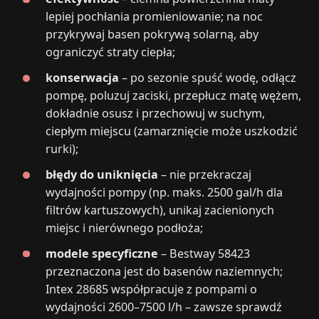
lepiej pochłania promieniowanie; na noc
przykrywaj basen pokrywą solarną, aby
ograniczyć straty ciepła;
konserwacja
– po sezonie spuść wodę, odłącz
pompę, poluzuj zaciski, przepłucz matę wężem,
dokładnie osusz i przechowuj w suchym,
ciepłym miejscu (zamarznięcie może uszkodzić
rurki);
błędy do uniknięcia
– nie przekraczaj
wydajności pompy (np. maks. 2500 gal/h dla
filtrów kartuszowych), unikaj zacienionych
miejsc i nierównego podłoża;
modele specyficzne
– Bestway 58423
przeznaczona jest do basenów naziemnych;
Intex 28685 współpracuje z pompami o
wydajności 2600–7500 l/h – zawsze sprawdź