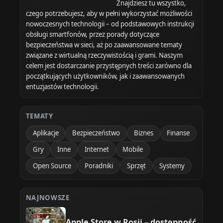
Znajdziesz tu wszystko,
czego potrzebujesz, aby w pełni wykorzystać możliwości
nowoczesnych technologii – od podstawowych instrukcji
obsługi smartfonów, przez porady dotyczące
bezpieczeństwa w sieci, aż po zaawansowane tematy
związane z wirtualną rzeczywistością i grami. Naszym
celem jest dostarczanie przystępnych treści zarówno dla
początkujących użytkowników, jak i zaawansowanych
entuzjastów technologii.
TEMATY
Aplikacje
Bezpieczeństwo
Biznes
Finanse
Gry
Inne
Internet
Mobile
Open Source
Poradniki
Sprzęt
Systemy
NAJNOWSZE
Apple Store w Rosji – dostępność