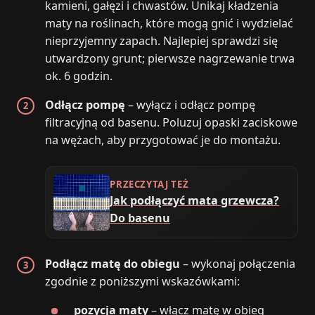
kamieni, gałęzi i chwastów. Unikaj kładzenia
maty na roślinach, które mogą gnić i wydzielać
nieprzyjemny zapach. Najlepiej sprawdzi się
utwardzony grunt; pierwsze nagrzewanie trwa
ok. 6 godzin.
Odłącz pompę
– wyłącz i odłącz pompę
filtracyjną od basenu. Poluzuj opaski zaciskowe
na wężach, aby przygotować je do montażu.
PRZECZYTAJ TEŻ
Jak podłączyć mata grzewcza?
Do basenu
Podłącz matę do obiegu
– wykonaj połączenia
zgodnie z poniższymi wskazówkami:
pozycja maty
– włącz matę w obieg