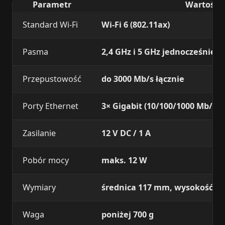
Parametr
Wartość
Standard Wi‑Fi
Wi‑Fi 6 (802.11ax)
Pasma
2,4 GHz i 5 GHz jednocześnie
Przepustowość
do 3000 Mb/s łącznie
Porty Ethernet
3× Gigabit (10/100/1000 Mb/s)
Zasilanie
12 V DC / 1 A
Pobór mocy
maks. 12 W
Wymiary
średnica 117 mm, wysokość 1
Waga
poniżej 700 g