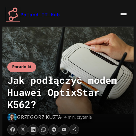
Przejdź
do
Poland IT Hub
treści
Poradniki
Jak podłączyć modem
Huawei OptixStar
K562?
GRZEGORZ KUZIA
4 min. czytania