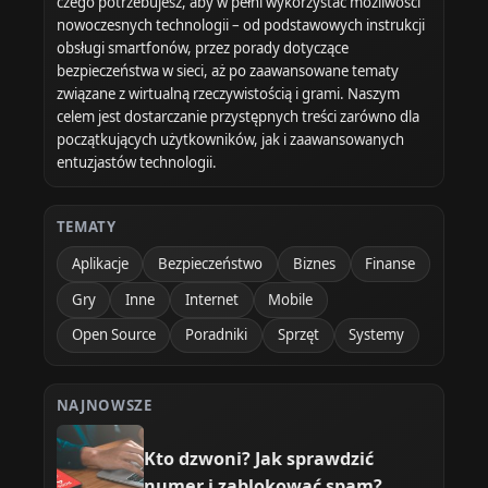
czego potrzebujesz, aby w pełni wykorzystać możliwości
nowoczesnych technologii – od podstawowych instrukcji
obsługi smartfonów, przez porady dotyczące
bezpieczeństwa w sieci, aż po zaawansowane tematy
związane z wirtualną rzeczywistością i grami. Naszym
celem jest dostarczanie przystępnych treści zarówno dla
początkujących użytkowników, jak i zaawansowanych
entuzjastów technologii.
TEMATY
Aplikacje
Bezpieczeństwo
Biznes
Finanse
Gry
Inne
Internet
Mobile
Open Source
Poradniki
Sprzęt
Systemy
NAJNOWSZE
Kto dzwoni? Jak sprawdzić
numer i zablokować spam?