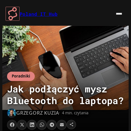
Przejdź
do
Poland IT Hub
treści
Poradniki
Jak podłączyć mysz
Bluetooth do laptopa?
GRZEGORZ KUZIA
4 min. czytania