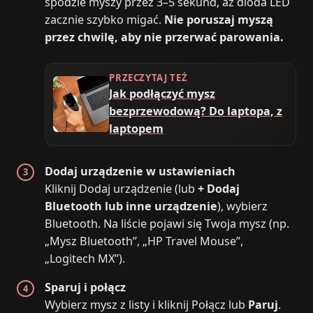
spodzie myszy przez 3–5 sekund, aż dioda LED
zacznie szybko migać.
Nie poruszaj myszą
przez chwilę, aby nie przerwać parowania.
PRZECZYTAJ TEŻ
Jak podłączyć mysz
bezprzewodową? Do laptopa, z
laptopem
Dodaj urządzenie w ustawieniach
Kliknij Dodaj urządzenie (lub
+ Dodaj
Bluetooth lub inne urządzenie
), wybierz
Bluetooth. Na liście pojawi się Twoja mysz (np.
„Mysz Bluetooth”, „HP Travel Mouse”,
„Logitech MX”).
Sparuj i połącz
Wybierz mysz z listy i kliknij Połącz lub
Paruj
.