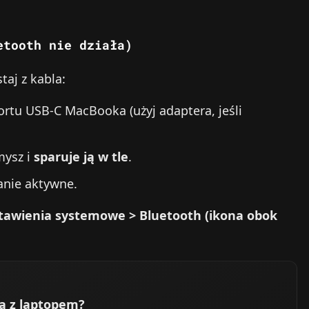
etooth nie działa)
aj z kabla:
rtu USB‑C MacBooka (użyj adaptera, jeśli
mysz i
sparuje ją w tle
.
nie aktywne.
stawienia systemowe > Bluetooth (ikona obok
ą z laptopem?