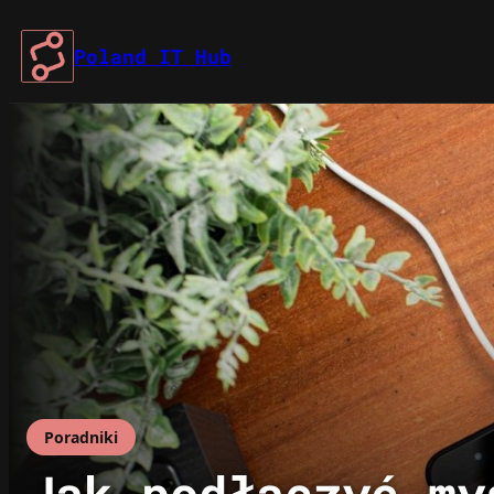
Przejdź
do
Poland IT Hub
treści
Poradniki
Jak podłączyć my