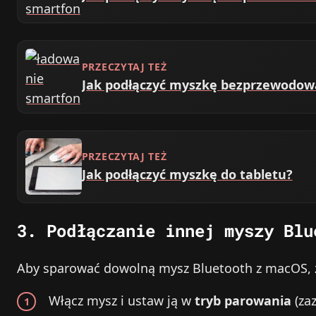
PRZECZYTAJ TEŻ
Jak podłączyć myszkę bezprzewodow
PRZECZYTAJ TEŻ
Jak podłączyć myszkę do tabletu?
3. Podłączanie innej myszy Blu
Aby sparować dowolną mysz Bluetooth z macOS, z
Włącz mysz i ustaw ją w
tryb parowania
(zaz