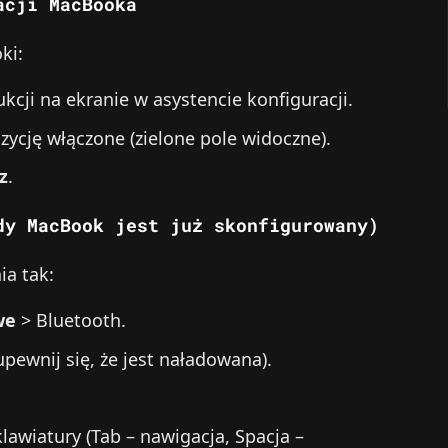
acji MacBooka
ki:
cji na ekranie w asystencie konfiguracji.
ycję włączone (zielone pole widoczne).
z
.
dy MacBook jest już skonfigurowany)
ia tak:
we
> Bluetooth.
upewnij się, że jest naładowana).
klawiatury (Tab – nawigacja, Spacja –