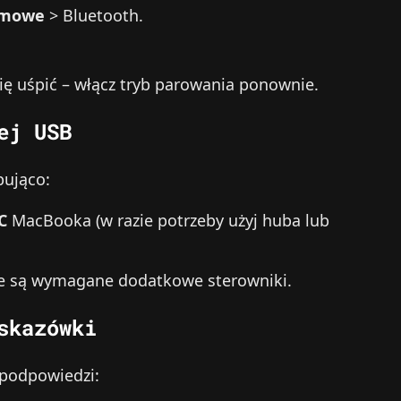
emowe
> Bluetooth.
się uśpić – włącz tryb parowania ponownie.
ej USB
pująco:
C
MacBooka (w razie potrzeby użyj huba lub
e są wymagane dodatkowe sterowniki.
skazówki
h podpowiedzi: