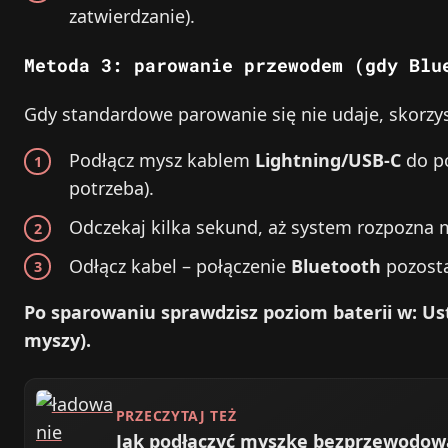
zatwierdzanie).
Metoda 3: parowanie przewodem (gdy Blu
Gdy standardowe parowanie się nie udaje, skorzyst
Podłącz mysz kablem
Lightning/USB‑C
do po
potrzeba).
Odczekaj kilka sekund, aż system rozpozna 
Odłącz kabel – połączenie
Bluetooth
pozosta
Po sparowaniu sprawdzisz poziom baterii w: U
myszy).
PRZECZYTAJ TEŻ
Jak podłączyć myszkę bezprzewodow