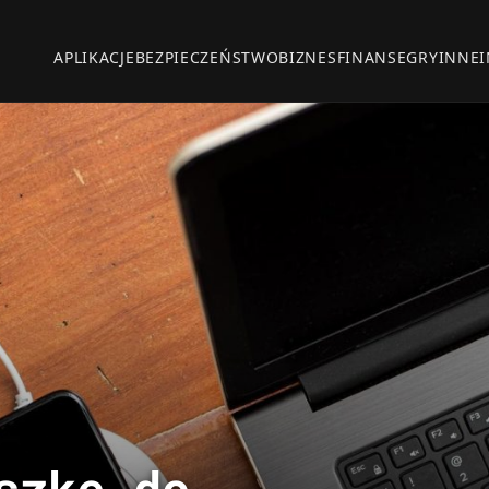
APLIKACJE
BEZPIECZEŃSTWO
BIZNES
FINANSE
GRY
INNE
szkę do