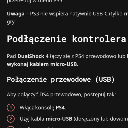
przetestuj w menu PS3.
Uwaga
– PS3 nie wspiera natywnie USB‑C (tylko
m
gry.
Podłączenie kontrolera
Pad
DualShock 4
łączy się z PS4 przewodowo lu
wykonaj kablem micro‑USB.
Połączenie przewodowe (USB)
Aby połączyć DS4 przewodowo, postępuj tak:
Włącz konsolę
PS4
.
Użyj kabla
micro‑USB
(dołączony lub dowolny