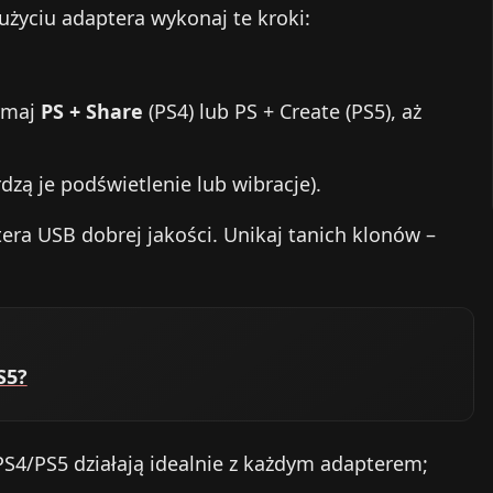
użyciu adaptera wykonaj te kroki:
zymaj
PS + Share
(PS4) lub PS + Create (PS5), aż
zą je podświetlenie lub wibracje).
tera USB dobrej jakości. Unikaj tanich klonów –
S5?
S4/PS5 działają idealnie z każdym adapterem;