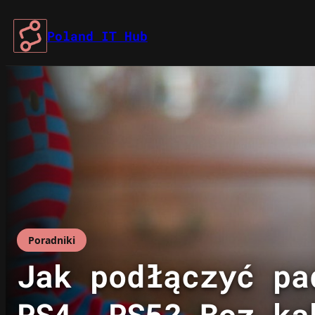
Przejdź
do
Poland IT Hub
treści
Poradniki
Jak podłączyć pa
PS4, PS5? Bez ka