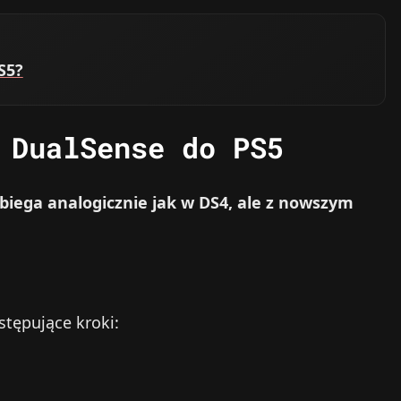
S5?
 DualSense do PS5
biega analogicznie jak w DS4, ale z nowszym
tępujące kroki: