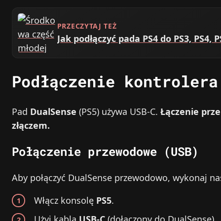
PRZECZYTAJ TEŻ
Jak podłączyć pada PS4 do PS3, PS4, P
Podłączenie kontrolera
Pad
DualSense
(PS5) używa USB‑C.
Łączenie prze
złączem.
Połączenie przewodowe (USB)
Aby połączyć DualSense przewodowo, wykonaj nas
Włącz konsolę
PS5
.
Użyj kabla
USB‑C
(dołączony do DualSense).