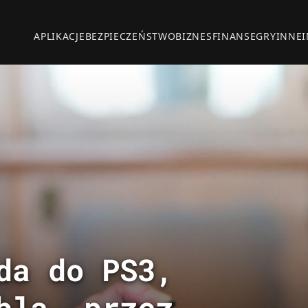
APLIKACJE
BEZPIECZEŃSTWO
BIZNES
FINANSE
GRY
INNE
da do PS3,
bla, przez