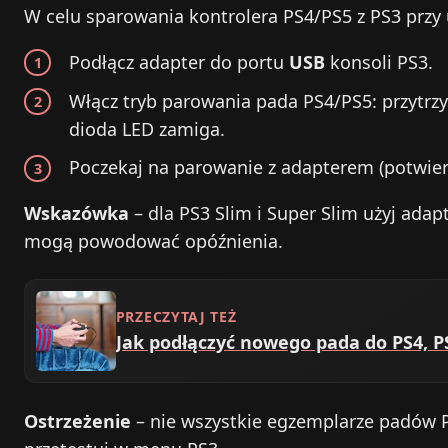
W celu sparowania kontrolera PS4/PS5 z PS3 przy 
Podłącz adapter do portu
USB
konsoli PS3.
Włącz tryb parowania pada PS4/PS5: przytr
dioda LED zamiga.
Poczekaj na parowanie z adapterem (potwierd
Wskazówka
– dla PS3 Slim i Super Slim użyj adap
mogą powodować opóźnienia.
PRZECZYTAJ TEŻ
Jak podłączyć nowego pada do PS4, P
Ostrzeżenie
– nie wszystkie egzemplarze padów P