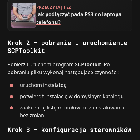
PRZECZYTAJ TEŻ
Jak podłączyć pada PS3 do laptopa,
telefonu?
Krok 2 – pobranie i uruchomienie
SCPToolkit
Pobierz i uruchom program
SCPToolkit
. Po
pobraniu pliku wykonaj następujące czynności:
uruchom instalator,
potwierdź instalację w domyślnym katalogu,
zaakceptuj listę modułów do zainstalowania
bez zmian.
Krok 3 – konfiguracja sterowników