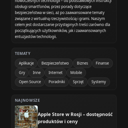
nowoczesnych technologii – od podstawowych instrukcji
obsługi smartfonów, przez porady dotyczące
bezpieczeństwa w sieci, aż po zaawansowane tematy
związane z wirtualną rzeczywistością i grami. Naszym
celem jest dostarczanie przystępnych treści zarówno dla
początkujących użytkowników, jak i zaawansowanych
entuzjastów technologii.
TEMATY
Aplikacje
Bezpieczeństwo
Biznes
Finanse
Gry
Inne
Internet
Mobile
Open Source
Poradniki
Sprzęt
Systemy
NAJNOWSZE
Apple Store w Rosji – dostępność
produktów i ceny