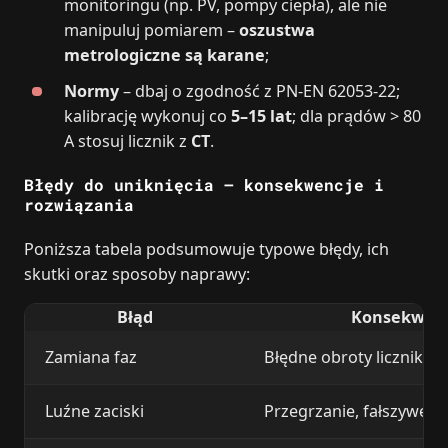
monitoringu (np. PV, pompy ciepła), ale nie
manipuluj pomiarem –
oszustwa
metrologiczne są karane
;
Normy
– dbaj o zgodność z PN-EN 62053-22;
kalibrację wykonuj co
5–15 lat
; dla prądów > 80
A stosuj licznik z
CT
.
Błędy do uniknięcia – konsekwencje i
rozwiązania
Poniższa tabela podsumowuje typowe błędy, ich
skutki oraz sposoby naprawy:
Błąd
Konsekwen
Zamiana faz
Błędne obroty licznika, c
Luźne zaciski
Przegrzanie, fałszywe o