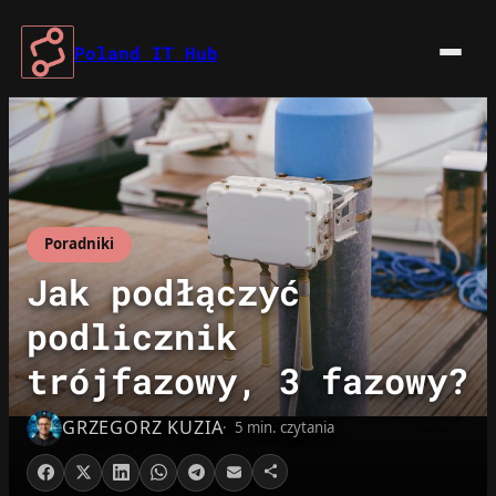
Przejdź
do
Poland IT Hub
treści
Poradniki
Jak podłączyć
podlicznik
trójfazowy, 3 fazowy?
GRZEGORZ KUZIA
5 min. czytania