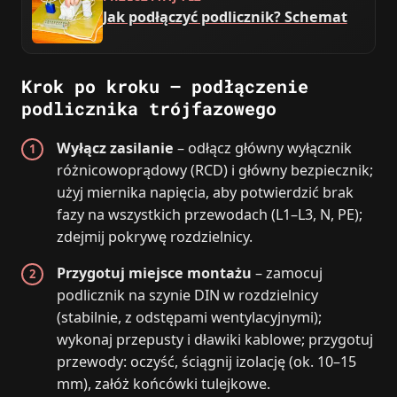
Jak podłączyć podlicznik? Schemat
Krok po kroku – podłączenie
podlicznika trójfazowego
Wyłącz zasilanie
– odłącz główny wyłącznik
różnicowoprądowy (RCD) i główny bezpiecznik;
użyj miernika napięcia, aby potwierdzić brak
fazy na wszystkich przewodach (L1–L3, N, PE);
zdejmij pokrywę rozdzielnicy.
Przygotuj miejsce montażu
– zamocuj
podlicznik na szynie DIN w rozdzielnicy
(stabilnie, z odstępami wentylacyjnymi);
wykonaj przepusty i dławiki kablowe; przygotuj
przewody: oczyść, ściągnij izolację (ok. 10–15
mm), załóż końcówki tulejkowe.