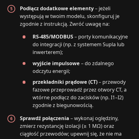
Podłącz dodatkowe elementy
– jeżeli
występują w twoim modelu, skonfiguruj je
zgodnie z instrukcją. Zwróć uwagę na:
RS-485/MODBUS
– porty komunikacyjne
do integracji (np. z systemem Supla lub
inwerterem);
wyjście impulsowe
– do zdalnego
odczytu energii;
przekładniki prądowe (CT)
– przewody
fazowe przeprowadź przez otwory CT, a
wtórne podłącz do zacisków (np. I1–I2)
zgodnie z biegunowością.
Sprawdź połączenia
– wykonaj oględziny,
zmierz rezystancję izolacji (≥ 1 MΩ) oraz
ciągłość przewodów; upewnij się, że nie ma