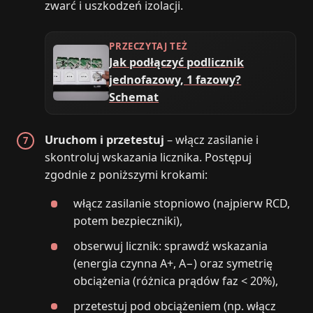
zwarć i uszkodzeń izolacji.
PRZECZYTAJ TEŻ
Jak podłączyć podlicznik
jednofazowy, 1 fazowy?
Schemat
Uruchom i przetestuj
– włącz zasilanie i
skontroluj wskazania licznika. Postępuj
zgodnie z poniższymi krokami:
włącz zasilanie stopniowo (najpierw RCD,
potem bezpieczniki),
obserwuj licznik: sprawdź wskazania
(energia czynna A+, A−) oraz symetrię
obciążenia (różnica prądów faz < 20%),
przetestuj pod obciążeniem (np. włącz