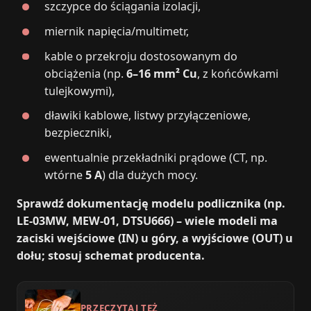
szczypce do ściągania izolacji,
miernik napięcia/multimetr,
kable o przekroju dostosowanym do
obciążenia (np.
6–16 mm² Cu
, z końcówkami
tulejkowymi),
dławiki kablowe, listwy przyłączeniowe,
bezpieczniki,
ewentualnie przekładniki prądowe (CT, np.
wtórne
5 A
) dla dużych mocy.
Sprawdź dokumentację modelu podlicznika (np.
LE-03MW, MEW-01, DTSU666) – wiele modeli ma
zaciski wejściowe (IN) u góry, a wyjściowe (OUT) u
dołu; stosuj schemat producenta.
PRZECZYTAJ TEŻ