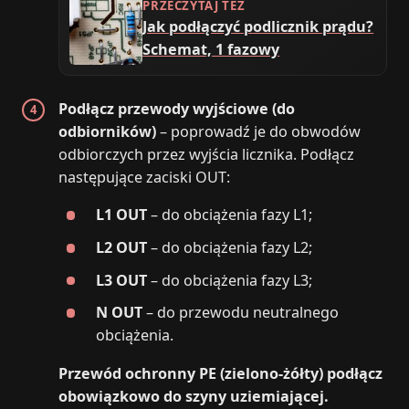
PRZECZYTAJ TEŻ
Jak podłączyć podlicznik prądu?
Schemat, 1 fazowy
Podłącz przewody wyjściowe (do
odbiorników)
– poprowadź je do obwodów
odbiorczych przez wyjścia licznika. Podłącz
następujące zaciski OUT:
L1 OUT
– do obciążenia fazy L1;
L2 OUT
– do obciążenia fazy L2;
L3 OUT
– do obciążenia fazy L3;
N OUT
– do przewodu neutralnego
obciążenia.
Przewód ochronny PE (zielono-żółty) podłącz
obowiązkowo do szyny uziemiającej.