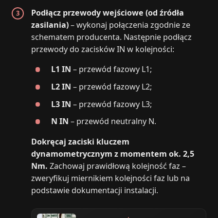
Podłącz przewody wejściowe (od źródła
zasilania)
– wykonaj połączenia zgodnie ze
schematem producenta. Następnie podłącz
przewody do zacisków IN w kolejności:
L1 IN
– przewód fazowy L1;
L2 IN
– przewód fazowy L2;
L3 IN
– przewód fazowy L3;
N IN
– przewód neutralny N.
Dokręcaj zaciski kluczem
dynamometrycznym z momentem ok. 2,5
Nm.
Zachowaj prawidłową kolejność faz –
zweryfikuj miernikiem kolejności faz lub na
podstawie dokumentacji instalacji.