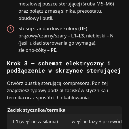
metalowej puszce sterującej (śruba M5–M6)
oraz połącz z masą silnika, presostatu,
obudowy i butli.
Stosuj standardowe kolory (UE):
brązowy/czarny/szary –
L1–L3
, niebieski – N
(jeśli układ sterowania go wymaga),
zielono‑żółty –
PE
.
Krok 3 – schemat elektryczny i
podłączenie w skrzynce sterującej
Otwórz puszkę sterującą kompresora. Poniżej
znajdziesz typowy podział zacisków stycznika i
termika oraz sposób ich okablowania:
Zacisk stycznika/termika
Po
L1
(wejście zasilania)
wejście fazy + przewód do