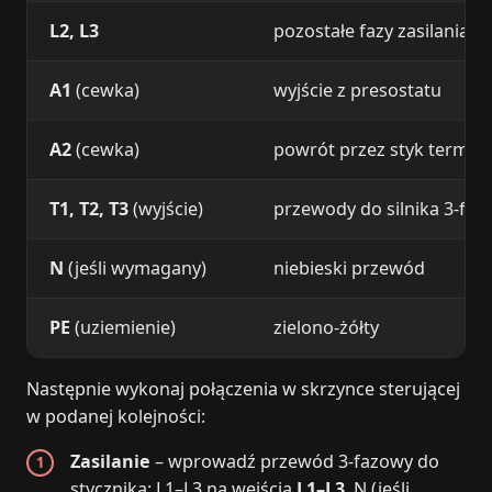
L2, L3
pozostałe fazy zasilania
A1
(cewka)
wyjście z presostatu
A2
(cewka)
powrót przez styk termik
T1, T2, T3
(wyjście)
przewody do silnika 3‑fa
N
(jeśli wymagany)
niebieski przewód
PE
(uziemienie)
zielono‑żółty
Następnie wykonaj połączenia w skrzynce sterującej
w podanej kolejności:
Zasilanie
– wprowadź przewód 3‑fazowy do
stycznika: L1–L3 na wejścia
L1–L3
, N (jeśli