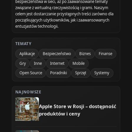
bezpieczeństwa w sieci, aż po zaawansowane tematy
związane z wirtualną rzeczywistością i grami. Naszym
celem jest dostarczanie przystępnych treści zarówno dla
początkujących użytkowników, jak i zaawansowanych
entuzjastów technologii.
TEMATY
Aplikacje
Bezpieczeństwo
Biznes
Finanse
Gry
Inne
Internet
Mobile
Open Source
Poradniki
Sprzęt
Systemy
NAJNOWSZE
Apple Store w Rosji – dostępność
produktów i ceny