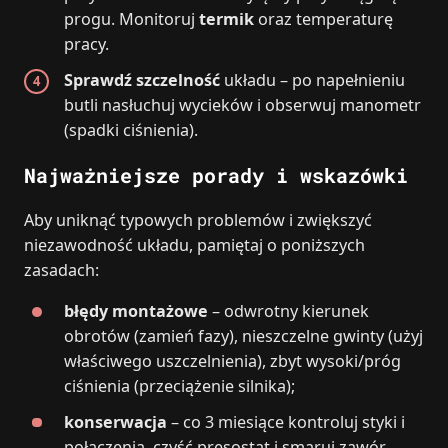
progu. Monitoruj
termik
oraz temperaturę
pracy.
Sprawdź szczelność
układu – po napełnieniu
butli nasłuchuj wycieków i obserwuj manometr
(spadki ciśnienia).
Najważniejsze porady i wskazówki
Aby uniknąć typowych problemów i zwiększyć
niezawodność układu, pamiętaj o poniższych
zasadach:
błędy montażowe
– odwrotny kierunek
obrotów (zamień fazy), nieszczelne gwinty (użyj
właściwego uszczelnienia), zbyt wysoki/próg
ciśnienia (przeciążenie silnika);
konserwacja
– co 3 miesiące kontroluj styki i
połączenia, czyść presostat i smaruj zawór