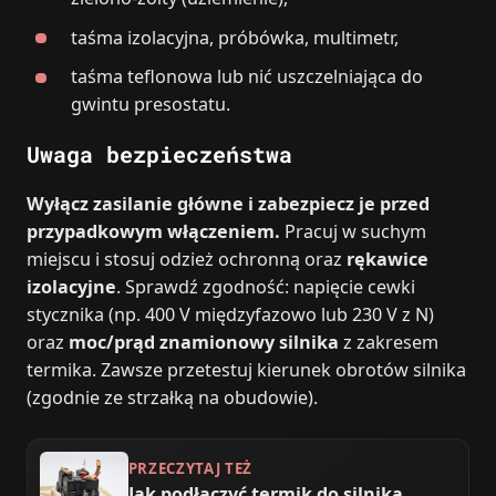
taśma izolacyjna, próbówka, multimetr,
taśma teflonowa lub nić uszczelniająca do
gwintu presostatu.
Uwaga bezpieczeństwa
Wyłącz zasilanie główne i zabezpiecz je przed
przypadkowym włączeniem.
Pracuj w suchym
miejscu i stosuj odzież ochronną oraz
rękawice
izolacyjne
. Sprawdź zgodność: napięcie cewki
stycznika (np. 400 V międzyfazowo lub 230 V z N)
oraz
moc/prąd znamionowy silnika
z zakresem
termika. Zawsze przetestuj kierunek obrotów silnika
(zgodnie ze strzałką na obudowie).
PRZECZYTAJ TEŻ
Jak podłączyć termik do silnika