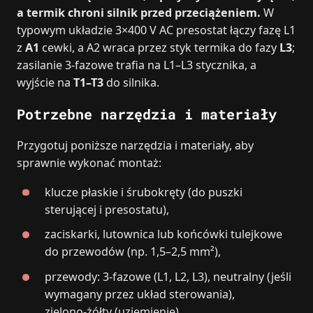
a termik chroni silnik przed przeciążeniem.
W
typowym układzie 3×400 V AC presostat łączy fazę L1
z
A1
cewki, a A2 wraca przez styk termika do fazy
L3
;
zasilanie 3‑fazowe trafia na L1–L3 stycznika, a
wyjście na
T1–T3
do silnika.
Potrzebne narzędzia i materiały
Przygotuj poniższe narzędzia i materiały, aby
sprawnie wykonać montaż:
klucze płaskie i śrubokręty (do puszki
sterującej i presostatu),
zaciskarki, lutownica lub końcówki tulejkowe
do przewodów (np. 1,5–2,5 mm²),
przewody: 3‑fazowe (L1, L2, L3), neutralny (jeśli
wymagany przez układ sterowania),
zielono‑żółty (uziemienie),