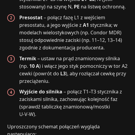
stosowany) na szynę N,
PE
na listwę ochronną.
Presostat
– połącz fazę L1 z wejściem
presostatu, a jego wyjście z
A1
stycznika; w
modelach wielostykowych (np. Condor MDR)
stosuj odpowiednie zaciski (np. 11–12, 13–14)
zgodnie z dokumentacją producenta.
Termik
– ustaw na prąd znamionowy silnika
(np.
10 A
) i włącz jego styk pomocniczy w tor A2
cewki (powrót do
L3
), aby rozłączał cewkę przy
przeciążeniu.
Wyjście do silnika
– połącz T1–T3 stycznika z
zaciskami silnika, zachowując kolejność faz
(sprawdź tabliczkę znamionową/mostki
U‑V‑W).
Uproszczony schemat połączeń wygląda
następująco: