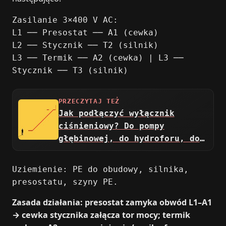
Zasilanie 3×400 V AC:
L1 ── Presostat ── A1 (cewka)
L2 ── Stycznik ── T2 (silnik)
L3 ── Termik ── A2 (cewka) | L3 ──
Stycznik ── T3 (silnik)
PRZECZYTAJ TEŻ
Jak podłączyć wyłącznik
ciśnieniowy? Do pompy
głębinowej, do hydroforu, do
kompresora
Uziemienie: PE do obudowy, silnika,
presostatu, szyny PE.
Zasada działania: presostat zamyka obwód L1–A1
→ cewka stycznika załącza tor mocy; termik