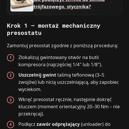
trójfazowego, stycznika?
Krok 1 – montaż mechaniczny
presostatu
Zamontuj presostat zgodnie z poniższą procedurą:
Zlokalizuj gwintowany otwór na butli
kompresora (najczęściej 1/4″ lub 1/8″).
Uszczelnij gwint
taśmą teflonową (3–5
zwojów) lub nicią uszczelniającą, aby zapobiec
wyciekom.
Wkręć presostat ręcznie, następnie dokręć
kluczem (moment orientacyjny 20–30 Nm – nie
przekręcaj).
Podłącz
zawór odprężający
(unloader) do