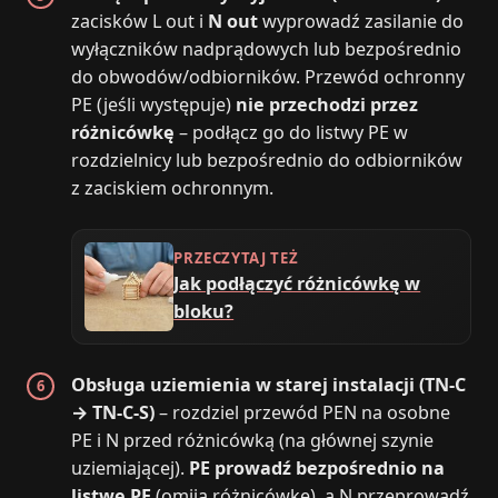
zacisków L out i
N out
wyprowadź zasilanie do
wyłączników nadprądowych lub bezpośrednio
do obwodów/odbiorników. Przewód ochronny
PE (jeśli występuje)
nie przechodzi przez
różnicówkę
– podłącz go do listwy PE w
rozdzielnicy lub bezpośrednio do odbiorników
z zaciskiem ochronnym.
PRZECZYTAJ TEŻ
Jak podłączyć różnicówkę w
bloku?
Obsługa uziemienia w starej instalacji (TN‑C
→ TN‑C‑S)
– rozdziel przewód PEN na osobne
PE i N przed różnicówką (na głównej szynie
uziemiającej).
PE prowadź bezpośrednio na
listwę PE
(omija różnicówkę), a N przeprowadź