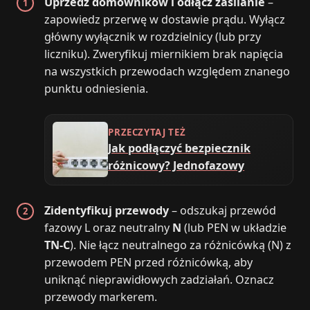
Uprzedź domowników i odłącz zasilanie
–
zapowiedz przerwę w dostawie prądu. Wyłącz
główny wyłącznik w rozdzielnicy (lub przy
liczniku). Zweryfikuj miernikiem brak napięcia
na wszystkich przewodach względem znanego
punktu odniesienia.
PRZECZYTAJ TEŻ
Jak podłączyć bezpiecznik
różnicowy? Jednofazowy
Zidentyfikuj przewody
– odszukaj przewód
fazowy L oraz neutralny
N
(lub PEN w układzie
TN‑C
). Nie łącz neutralnego za różnicówką (N) z
przewodem PEN przed różnicówką, aby
uniknąć nieprawidłowych zadziałań. Oznacz
przewody markerem.