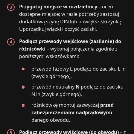
Przygotuj miejsce w rozdzielnicy
– oceń
dostępne miejsce; w razie potrzeby zastosuj
dodatkową szynę DIN lub powiększ skrzynkę.
Uporządkuj wiązki i oczyść zaciski.
Podłącz przewody wejściowe (zasilanie) do
różnicówki
– wykonaj połączenia zgodnie z
poniższymi wskazówkami:
przewód fazowy
L
podłącz do zacisku L in
(zwykle górnego),
przewód neutralny
N
podłącz do zacisku
N in (zwykle górnego),
różnicówkę montuj zazwyczaj
przed
zabezpieczeniami nadprądowymi
danego obwodu.
Podłącz przewody wyjściowe (do obwodu)
– z