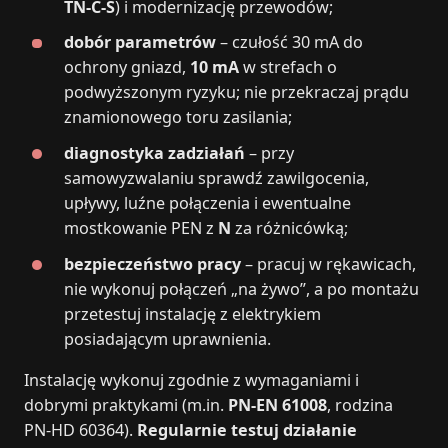
TN‑C‑S
) i modernizację przewodów;
dobór parametrów
– czułość 30 mA do
ochrony gniazd,
10 mA
w strefach o
podwyższonym ryzyku; nie przekraczaj prądu
znamionowego toru zasilania;
diagnostyka zadziałań
– przy
samowyzwalaniu sprawdź zawilgocenia,
upływy, luźne połączenia i ewentualne
mostkowanie PEN z
N
za różnicówką;
bezpieczeństwo pracy
– pracuj w rękawicach,
nie wykonuj połączeń „na żywo”, a po montażu
przetestuj instalację z elektrykiem
posiadającym uprawnienia.
Instalację wykonuj zgodnie z wymaganiami i
dobrymi praktykami (m.in.
PN‑EN 61008
, rodzina
PN‑HD 60364).
Regularnie testuj działanie