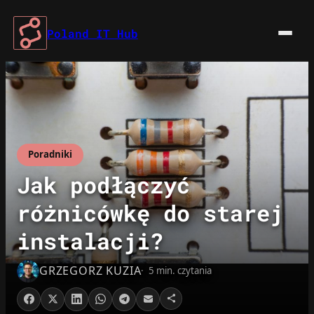
Przejdź
do
Poland IT Hub
treści
Poradniki
Jak podłączyć
różnicówkę do starej
instalacji?
GRZEGORZ KUZIA
5 min. czytania