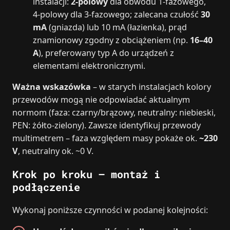
instalacji:
2‑polowy
dla obwodu 1‑fazowego,
4‑polowy dla 3‑fazowego; zalecana czułość
30
mA
(gniazda) lub 10 mA (łazienka), prąd
znamionowy zgodny z obciążeniem (np.
16–40
A
), preferowany typ A do urządzeń z
elementami elektronicznymi.
Ważna wskazówka
– w starych instalacjach kolory
przewodów mogą nie odpowiadać aktualnym
normom (faza: czarny/brązowy, neutralny: niebieski,
PEN: żółto‑zielony). Zawsze identyfikuj przewody
multimetrem – faza względem masy pokaże ok.
~230
V
, neutralny ok. ~0 V.
Krok po kroku – montaż i
podłączenie
Wykonaj poniższe czynności w podanej kolejności: