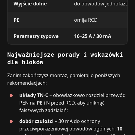
Wyjście dolne
do obwodów jednofazowy
PE
omija RCD
Parametry typowe
16–25 A / 30 mA
Najważniejsze porady i wskazówki
dla bloków
Zanim zakończysz montaż, pamiętaj o poniższych
rekomendacjach:
układy TN-C
– obowiązkowo rozdziel przewód
PEN na
PE
i N przed RCD, aby uniknąć
fałszywych zadziałań;
dobór czułości
– 30 mA do ochrony
przeciwporażeniowej obwodów ogólnych;
10