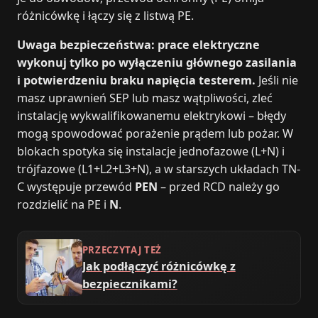
różnicówkę i łączy się z listwą PE.
Uwaga bezpieczeństwa: prace elektryczne
wykonuj tylko po wyłączeniu głównego zasilania
i potwierdzeniu braku napięcia testerem.
Jeśli nie
masz uprawnień SEP lub masz wątpliwości, zleć
instalację wykwalifikowanemu elektrykowi – błędy
mogą spowodować porażenie prądem lub pożar. W
blokach spotyka się instalacje jednofazowe (L+N) i
trójfazowe (L1+L2+L3+N), a w starszych układach TN-
C występuje przewód
PEN
– przed RCD należy go
rozdzielić na PE i
N
.
PRZECZYTAJ TEŻ
Jak podłączyć różnicówkę z
bezpiecznikami?