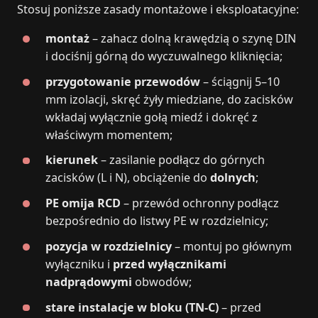
Stosuj poniższe zasady montażowe i eksploatacyjne:
montaż
– zahacz dolną krawędzią o szynę DIN
i dociśnij górną do wyczuwalnego kliknięcia;
przygotowanie przewodów
– ściągnij 5–10
mm izolacji, skręć żyły miedziane, do zacisków
wkładaj wyłącznie gołą miedź i dokręć z
właściwym momentem;
kierunek
– zasilanie podłącz do górnych
zacisków (L i N), obciążenie do
dolnych
;
PE omija RCD
– przewód ochronny podłącz
bezpośrednio do listwy PE w rozdzielnicy;
pozycja w rozdzielnicy
– montuj po głównym
wyłączniku i
przed wyłącznikami
nadprądowymi
obwodów;
stare instalacje w bloku (TN-C)
– przed