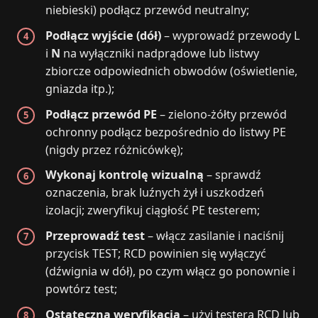
niebieski) podłącz przewód neutralny;
Podłącz wyjście (dół)
– wyprowadź przewody L
i
N
na wyłączniki nadprądowe lub listwy
zbiorcze odpowiednich obwodów (oświetlenie,
gniazda itp.);
Podłącz przewód PE
– zielono-żółty przewód
ochronny podłącz bezpośrednio do listwy PE
(nigdy przez różnicówkę);
Wykonaj kontrolę wizualną
– sprawdź
oznaczenia, brak luźnych żył i uszkodzeń
izolacji; zweryfikuj ciągłość PE testerem;
Przeprowadź test
– włącz zasilanie i naciśnij
przycisk TEST; RCD powinien się wyłączyć
(dźwignia w dół), po czym włącz go ponownie i
powtórz test;
Ostateczna weryfikacja
– użyj testera RCD lub