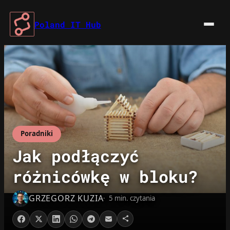
Przejdź
do
Poland IT Hub
treści
Poradniki
Jak podłączyć
różnicówkę w bloku?
GRZEGORZ KUZIA
5 min. czytania