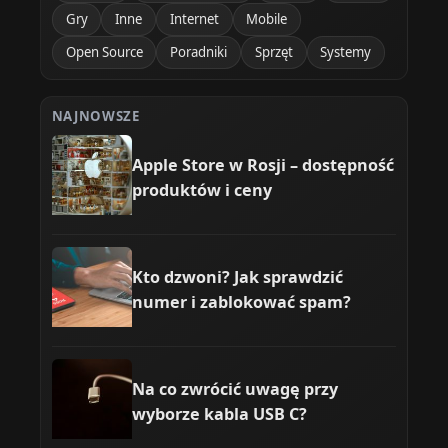
Gry
Inne
Internet
Mobile
Open Source
Poradniki
Sprzęt
Systemy
NAJNOWSZE
Apple Store w Rosji – dostępność
produktów i ceny
Kto dzwoni? Jak sprawdzić
numer i zablokować spam?
Na co zwrócić uwagę przy
wyborze kabla USB C?