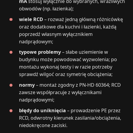
mA
stosuj wyłącznie do wybranych, wrażliwych
obwodów (np. łazienka);
wiele RCD
– rozważ jedną główną różnicówkę
oraz dodatkowe dla kuchni i łazienki, każdą
poprzedź własnym wyłącznikiem
nadprądowym;
typowe problemy
– słabe uziemienie w
budynku może powodować wyzwolenia; po
montażu wykonaj testy i w razie potrzeby
sprawdź wilgoć oraz symetrię obciążenia;
normy
– montaż zgodny z PN-HD 60364; RCD
zawsze współpracuje z wyłącznikami
nadprądowymi;
błędy do uniknięcia
– prowadzenie PE przez
RCD, odwrotny kierunek zasilania/obciążenia,
niedokręcone zaciski.