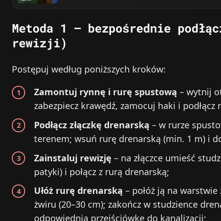
Metoda 1 – bezpośrednie podłąc
rewizji)
Postępuj według poniższych kroków:
Zamontuj rynnę i rurę spustową
– wytnij o
zabezpiecz krawędź, zamocuj haki i podłącz
Podłącz złączkę drenarską
– w rurze spusto
terenem; wsuń rurę drenarską (min. 1 m) i do
Zainstaluj rewizję
– na złączce umieść studzi
patyki) i połącz z rurą drenarską;
Ułóż rurę drenarską
– połóż ją na warstwie
żwiru (20–30 cm); zakończ w studzience dren
odpowiednią przejściówkę do kanalizacji;