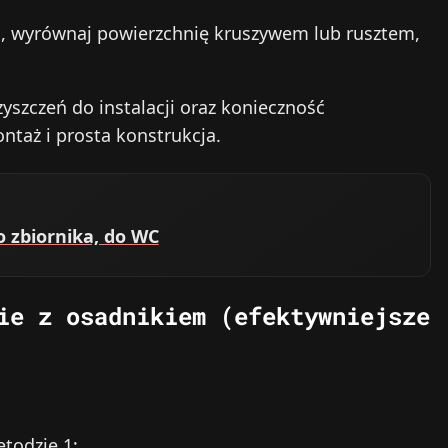
, wyrównaj powierzchnię kruszywem lub rusztem,
yszczeń do instalacji oraz konieczność
ontaż i prosta konstrukcja.
o zbiornika, do WC
ie z osadnikiem (efektywniejsze
todzie 1;