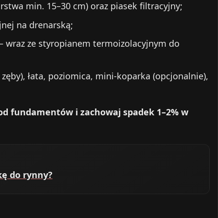
stwa min. 15–30 cm) oraz piasek filtracyjny;
jnej na drenarską;
– wraz ze styropianem termoizolacyjnym do
 zęby), łata, poziomica, mini‑koparka (opcjonalnie),
 od fundamentów i zachowaj spadek 1–2% w
kę do rynny?