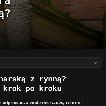
ą?
narską z rynną?
 krok po kroku
ie odprowadza wodę deszczową i chroni