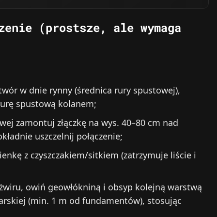
zenie (prostsze, ale wymaga
twór w dnie rynny (średnica rury spustowej),
 rurę spustową kolanem;
wej zamontuj złączkę na wys. 40–80 cm nad
kładnie uszczelnij połączenie;
enkę z czyszczakiem/sitkiem (zatrzymuje liście i
 żwiru, owiń geowłókniną i obsyp kolejną warstwą
arskiej (min. 1 m od fundamentów), stosując