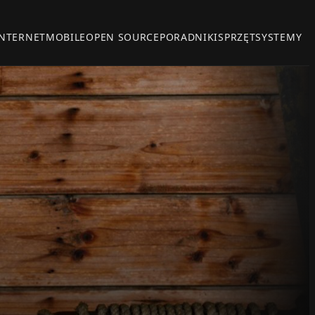
INTERNET
MOBILE
OPEN SOURCE
PORADNIKI
SPRZĘT
SYSTEMY