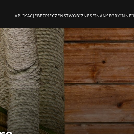
APLIKACJE
BEZPIECZEŃSTWO
BIZNES
FINANSE
GRY
INNE
ra