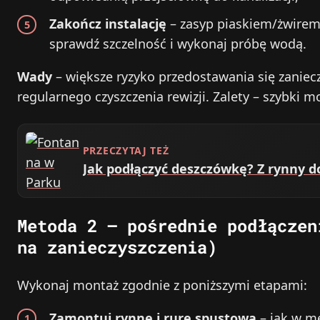
Zakończ instalację
– zasyp piaskiem/żwirem
sprawdź szczelność i wykonaj próbę wodą.
Wady
– większe ryzyko przedostawania się zaniecz
regularnego czyszczenia rewizji. Zalety – szybki m
PRZECZYTAJ TEŻ
Jak podłączyć deszczówkę? Z rynny d
Metoda 2 – pośrednie podłączen
na zanieczyszczenia)
Wykonaj montaż zgodnie z poniższymi etapami:
Zamontuj rynnę i rurę spustową
– jak w me