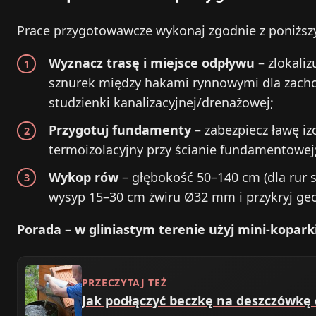
Prace przygotowawcze wykonaj zgodnie z poniżs
Wyznacz trasę i miejsce odpływu
– zlokaliz
sznurek między hakami rynnowymi dla zachow
studzienki kanalizacyjnej/drenażowej;
Przygotuj fundamenty
– zabezpiecz ławę iz
termoizolacyjny przy ścianie fundamentowej
Wykop rów
– głębokość 50–140 cm (dla rur 
wysyp 15–30 cm żwiru Ø32 mm i przykryj ge
Porada – w gliniastym terenie użyj mini‑koparki
PRZECZYTAJ TEŻ
Jak podłączyć beczkę na deszczówkę