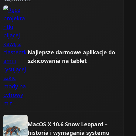
Najlepsze darmowe aplikacje do
szkicowania na tablet
MacOS X 10.6 Snow Leopard –
historia i wymagania systemu