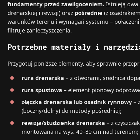
fundamenty przed zawilgoceniem.
Istnieją dwa
drenarskiej i rewizji) oraz
pośrednie
(z osadnikiem
warunków terenu i wymagań systemu – połączenie 
filtruje zanieczyszczenia.
Potrzebne materiały i narzędzi
Przygotuj poniższe elementy, aby sprawnie przep
rura drenarska
– z otworami, średnica dopa
rura spustowa
– element pionowy odprowad
złączka drenarska lub osadnik rynnowy
– 
(boczny/dolny) do metody pośredniej;
rewizja/studzienka drenarska
– z czyszcza
montowana na wys. 40–80 cm nad terenem;