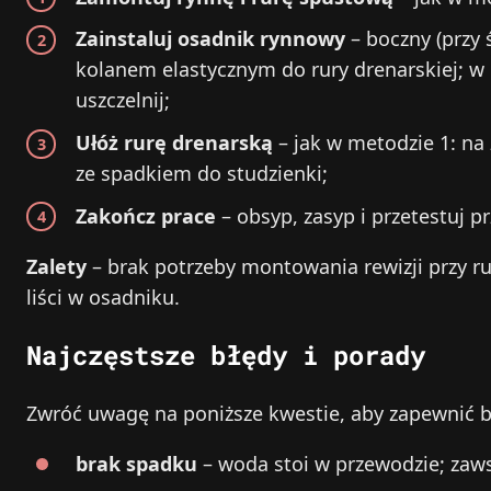
Zainstaluj osadnik rynnowy
– boczny (przy 
kolanem elastycznym do rury drenarskiej; w 
uszczelnij;
Ułóż rurę drenarską
– jak w metodzie 1: na
ze spadkiem do studzienki;
Zakończ prace
– obsyp, zasyp i przetestuj p
Zalety
– brak potrzeby montowania rewizji przy rur
liści w osadniku.
Najczęstsze błędy i porady
Zwróć uwagę na poniższe kwestie, aby zapewnić b
brak spadku
– woda stoi w przewodzie; zaws