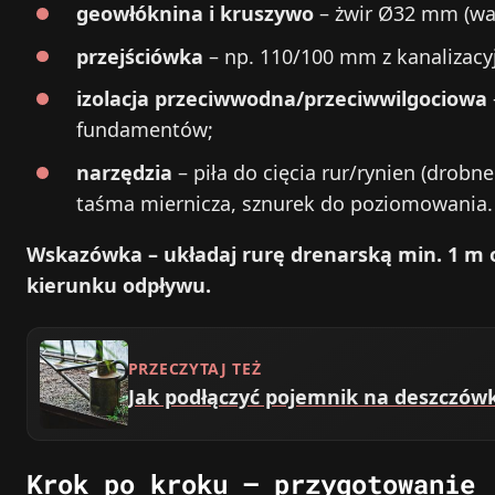
geowłóknina i kruszywo
– żwir Ø32 mm (war
przejściówka
– np. 110/100 mm z kanalizacy
izolacja przeciwwodna/przeciwwilgociowa
fundamentów;
narzędzia
– piła do cięcia rur/rynien (drobne
taśma miernicza, sznurek do poziomowania.
Wskazówka – układaj rurę drenarską min. 1 m
kierunku odpływu.
PRZECZYTAJ TEŻ
Jak podłączyć pojemnik na deszczów
Krok po kroku – przygotowanie