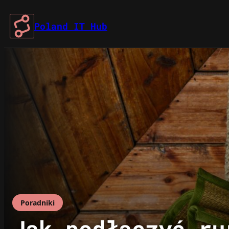
Przejdź
do
Poland IT Hub
treści
Poradniki
Jak podłączyć ru