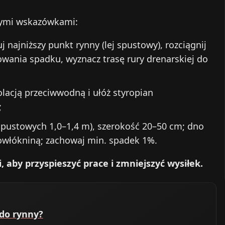
zymi wskazówkami:
uj najniższy punkt rynny (lej spustowy), rozciągnij
ania spadku, wyznacz trasę rury drenarskiej do
olacją przeciwwodną i ułóż styropian
;
spustowych 1,0–1,4 m), szerokość 20–50 cm; dno
owłókniną; zachowaj min. spadek 1%.
, aby przyspieszyć prace i zmniejszyć wysiłek.
 do rynny?