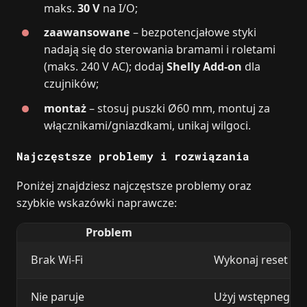
maks.
30 V
na I/O;
zaawansowane
– bezpotencjałowe styki
nadają się do sterowania bramami i roletami
(maks. 240 V AC); dodaj
Shelly Add-on
dla
czujników;
montaż
– stosuj puszki Ø60 mm, montuj za
włącznikami/gniazdkami, unikaj wilgoci.
Najczęstsze problemy i rozwiązania
Poniżej znajdziesz najczęstsze problemy oraz
szybkie wskazówki naprawcze:
Problem
Brak Wi‑Fi
Wykonaj reset (10
Nie paruje
Użyj wstępnego 