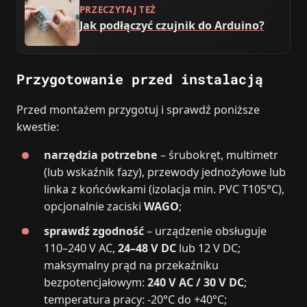
PRZECZYTAJ TEŻ
Jak podłączyć czujnik do Arduino?
Przygotowanie przed instalacją
Przed montażem przygotuj i sprawdź poniższe
kwestie:
narzędzia potrzebne
– śrubokręt, multimetr
(lub wskaźnik fazy), przewody jednożyłowe lub
linka z końcówkami (izolacja min. PVC T105°C),
opcjonalnie zaciski
WAGO
;
sprawdź zgodność
– urządzenie obsługuje
110–240 V AC,
24–48 V DC
lub 12 V DC;
maksymalny prąd na przekaźniku
bezpotencjałowym:
240 V AC / 30 V DC
;
temperatura pracy: -20°C do +40°C;