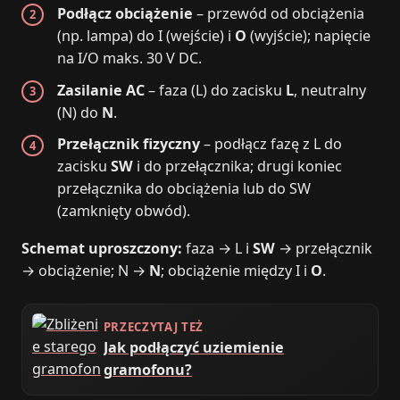
Podłącz obciążenie
– przewód od obciążenia
(np. lampa) do I (wejście) i
O
(wyjście); napięcie
na I/O maks. 30 V DC.
Zasilanie AC
– faza (L) do zacisku
L
, neutralny
(N) do
N
.
Przełącznik fizyczny
– podłącz fazę z L do
zacisku
SW
i do przełącznika; drugi koniec
przełącznika do obciążenia lub do SW
(zamknięty obwód).
Schemat uproszczony:
faza → L i
SW
→ przełącznik
→ obciążenie; N →
N
; obciążenie między I i
O
.
PRZECZYTAJ TEŻ
Jak podłączyć uziemienie
gramofonu?