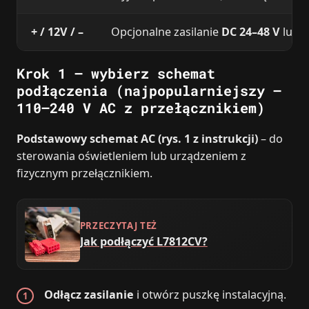
+ / 12V / –
Opcjonalne zasilanie
DC 24–48 V
lub 1
Krok 1 – wybierz schemat
podłączenia (najpopularniejszy –
110–240 V AC z przełącznikiem)
Podstawowy schemat AC (rys. 1 z instrukcji)
– do
sterowania oświetleniem lub urządzeniem z
fizycznym przełącznikiem.
PRZECZYTAJ TEŻ
Jak podłączyć L7812CV?
Odłącz zasilanie
i otwórz puszkę instalacyjną.