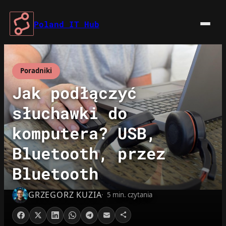
Przejdź
do
Poland IT Hub
treści
Poradniki
Jak podłączyć
słuchawki do
komputera? USB,
Bluetooth, przez
Bluetooth
GRZEGORZ KUZIA
5 min. czytania