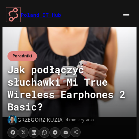
Przejdź
do
Poland IT Hub
treści
Poradniki
Jak podłączyć
słuchawki Mi True
Wireless Earphones 2
Basic?
GRZEGORZ KUZIA
4 min. czytania