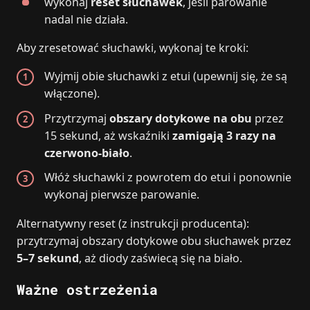
wykonaj
reset słuchawek
, jeśli parowanie
nadal nie działa.
Aby zresetować słuchawki, wykonaj te kroki:
Wyjmij obie słuchawki z etui (upewnij się, że są
włączone).
Przytrzymaj
obszary dotykowe na obu
przez
15 sekund, aż wskaźniki
zamigają 3 razy na
czerwono‑biało
.
Włóż słuchawki z powrotem do etui i ponownie
wykonaj pierwsze parowanie.
Alternatywny reset (z instrukcji producenta):
przytrzymaj obszary dotykowe obu słuchawek przez
5–7 sekund
, aż diody zaświecą się na biało.
Ważne ostrzeżenia