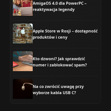
AmigaOS 4.0 dla PowerPC –
reaktywacja legendy
Apple Store w Rosji – dostępność
produktów i ceny
Kto dzwoni? Jak sprawdzić
numer i zablokować spam?
Na co zwrócić uwagę przy
wyborze kabla USB C?