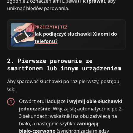
zgodnie z oznaczeniami L (lewa) i
R (prawa)
, aby
uniknąć błędów parowania.
PRZECZYTAJ TEŻ
Jak podłączyć słuchawki Xiaomi do
telefonu?
2. Pierwsze parowanie ze
smartfonem lub innym urządzeniem
Aby sparować słuchawki po raz pierwszy, postępuj
tak:
Otwórz etui ładujące i
wyjmij obie słuchawki
jednocześnie
. Włączą się automatycznie po 2–
3 sekundach; wskaźniki na obu zaświecą na
biało, a następnie szybko
zamigają
biało‑czerwono
(synchronizacja między