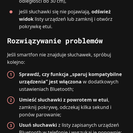
odległości do 30 cm),
jeśli słuchawki się nie pojawiają,
odśwież
widok
listy urządzeń lub zamknij i otwórz
pokrywkę etui.
Rozwiązywanie problemów
Jeśli smartfon nie znajduje słuchawek, spróbuj
kolejno:
Sprawdź, czy funkcja „sparuj kompatybilne
urządzenia” jest włączona
w dodatkowych
ustawieniach Bluetooth;
Umieść słuchawki z powrotem w etui
,
zamknij pokrywę, odczekaj kilka sekund i
ponów parowanie;
Usuń słuchawki
z listy zapisanych urządzeń
Bluetooth w telefonie i wyszukaj je ponownie;