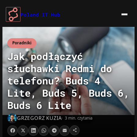
Przejdź
do
Poland IT Hub
treści
Poradniki
Jak podłączyć
słuchawki Redmi do
telefonu? Buds 4
Lite, Buds 5, Buds 6,
Buds 6 Lite
GRZEGORZ KUZIA
3 min. czytania