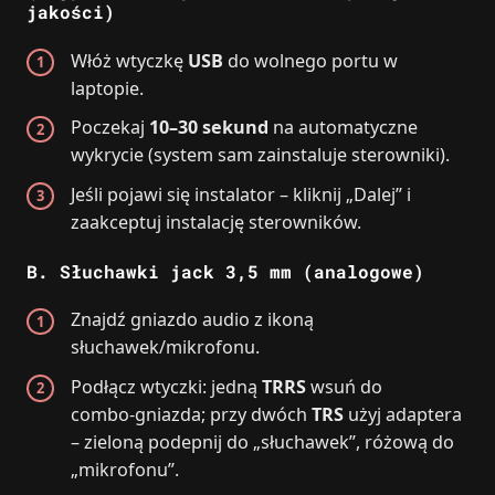
jakości)
Włóż wtyczkę
USB
do wolnego portu w
laptopie.
Poczekaj
10–30 sekund
na automatyczne
wykrycie (system sam zainstaluje sterowniki).
Jeśli pojawi się instalator – kliknij „Dalej” i
zaakceptuj instalację sterowników.
B. Słuchawki jack 3,5 mm (analogowe)
Znajdź gniazdo audio z ikoną
słuchawek/mikrofonu.
Podłącz wtyczki: jedną
TRRS
wsuń do
combo‑gniazda; przy dwóch
TRS
użyj adaptera
– zieloną podepnij do „słuchawek”, różową do
„mikrofonu”.