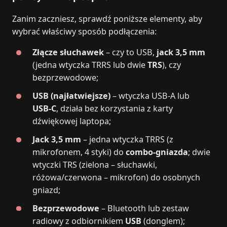
Zanim zaczniesz, sprawdź poniższe elementy, aby
wybrać właściwy sposób podłączenia:
Złącze słuchawek
– czy to USB,
jack 3,5 mm
(jedna wtyczka TRRS lub dwie
TRS
), czy
bezprzewodowe;
USB (najłatwiejsze)
– wtyczka USB‑A lub
USB‑C
, działa bez korzystania z karty
dźwiękowej laptopa;
Jack 3,5 mm
– jedna wtyczka TRRS (z
mikrofonem, 4 styki) do
combo‑gniazda
; dwie
wtyczki TRS (zielona – słuchawki,
różowa/czerwona – mikrofon) do osobnych
gniazd;
Bezprzewodowe
– Bluetooth lub zestaw
radiowy z odbiornikiem
USB
(donglem);