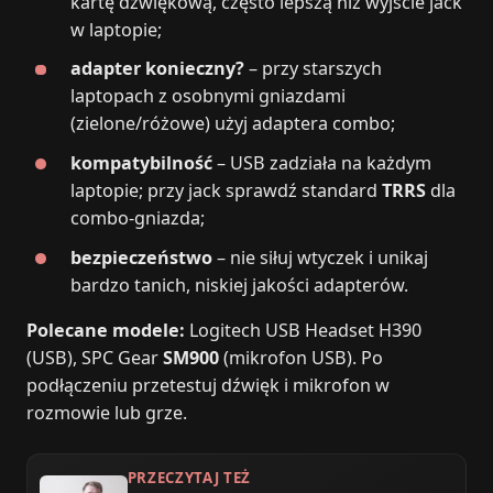
kartę dźwiękową, często lepszą niż wyjście jack
w laptopie;
adapter konieczny?
– przy starszych
laptopach z osobnymi gniazdami
(zielone/różowe) użyj adaptera combo;
kompatybilność
– USB zadziała na każdym
laptopie; przy jack sprawdź standard
TRRS
dla
combo‑gniazda;
bezpieczeństwo
– nie siłuj wtyczek i unikaj
bardzo tanich, niskiej jakości adapterów.
Polecane modele:
Logitech USB Headset H390
(USB), SPC Gear
SM900
(mikrofon USB). Po
podłączeniu przetestuj dźwięk i mikrofon w
rozmowie lub grze.
PRZECZYTAJ TEŻ