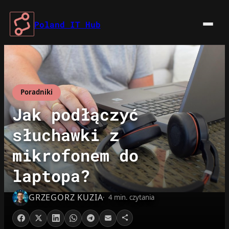
Przejdź
do
Poland IT Hub
treści
Poradniki
Jak podłączyć
słuchawki z
mikrofonem do
laptopa?
GRZEGORZ KUZIA
4 min. czytania