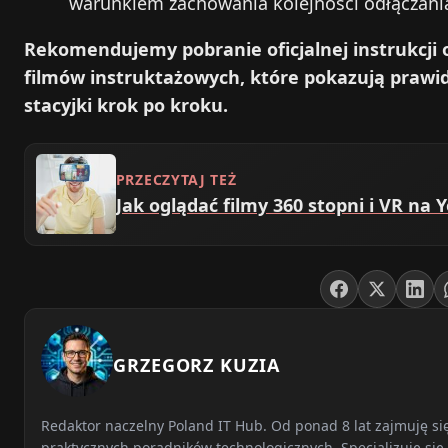
warunkiem zachowania kolejności odłączani
Rekomendujemy pobranie oficjalnej instrukcji o
filmów instruktażowych, które pokazują prawi
stacyjki krok po kroku.
PRZECZYTAJ TEŻ
Jak oglądać filmy 360 stopni i VR na
GRZEGORZ KUZIA
Redaktor naczelny Poland IT Hub. Od ponad 8 lat zajmuję s
praktycznych poradników technologicznych. Specjalizuję się 