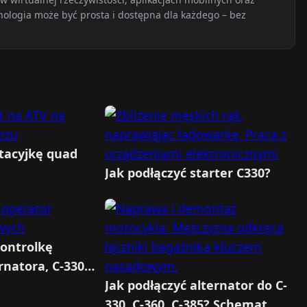
nologia może być prosta i dostępna dla każdego – bez
stacyjkę quad
Jak podłączyć starter C330?
kontrolkę
rnatora, C-330,
Jak podłączyć alternator do C-
330, C-360, C-385? Schemat,