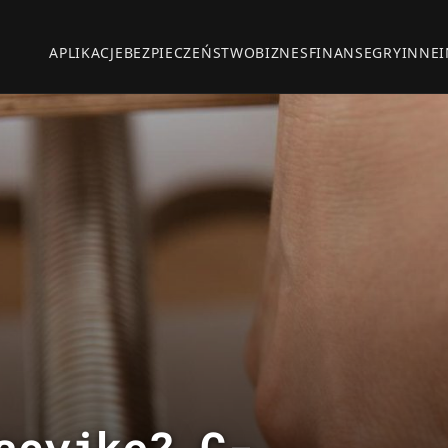
APLIKACJE
BEZPIECZEŃSTWO
BIZNES
FINANSE
GRY
INNE
acyjkę? C-