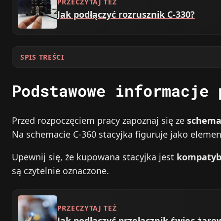
PRZECZYTAJ TEŻ
Jak podłączyć rozrusznik C-330?
SPIS TREŚCI
Podstawowe informacje 
Przed rozpoczęciem pracy zapoznaj się ze
schemat
Na schemacie C-360 stacyjka figuruje jako elem
Upewnij się, że kupowana stacyjka jest
kompatybi
są czytelnie oznaczone.
PRZECZYTAJ TEŻ
Jak podłączyć przełącznik świec żaro