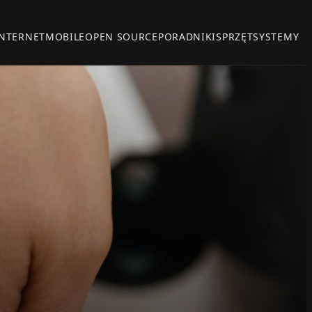
INTERNET
MOBILE
OPEN SOURCE
PORADNIKI
SPRZĘT
SYSTEMY