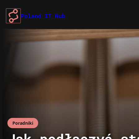
Przejdź
do
Poland IT Hub
treści
Poradniki
Jak podłączyć st