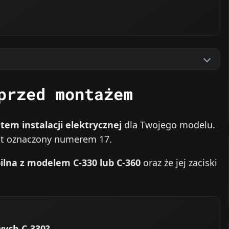
przed montażem
em instalacji elektrycznej
dla Twojego modelu.
ent oznaczony numerem 17.
lna z modelem C-330 lub C-360
oraz że jej zaciski
wych C-330?