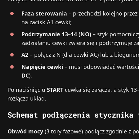
Faza sterowania
– przechodzi kolejno przez
na zacisk A1 cewki;
Podtrzymanie 13–14 (NO)
– styk pomocniczy
zadziałaniu cewki zwiera się i podtrzymuje za
A2
– połącz z N (dla cewki AC) lub z biegun
Napięcie cewki
– musi odpowiadać wartości
DC
).
Po naciśnięciu
START
cewka się załącza, a styk 1
rozłącza układ.
Schemat podłączenia stycznika 
Obwód mocy
(3 tory fazowe) podłącz zgodnie z po