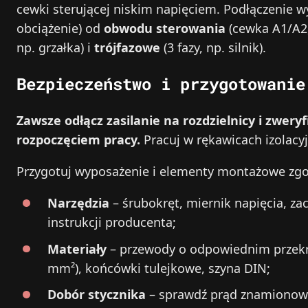
cewki sterującej niskim napięciem. Podłączenie 
obciążenie) od
obwodu sterowania
(cewka A1/A2, 
np. grzałka) i
trójfazowe
(3 fazy, np. silnik).
Bezpieczeństwo i przygotowanie
Zawsze odłącz zasilanie na rozdzielnicy i zwery
rozpoczęciem pracy.
Pracuj w rękawicach izolacyjn
Przygotuj wyposażenie i elementy montażowe zgodn
Narzędzia
– śrubokręt, miernik napięcia, z
instrukcji producenta;
Materiały
– przewody o odpowiednim przekro
mm²), końcówki tulejkowe, szyna DIN;
Dobór stycznika
– sprawdź prąd znamionowy 