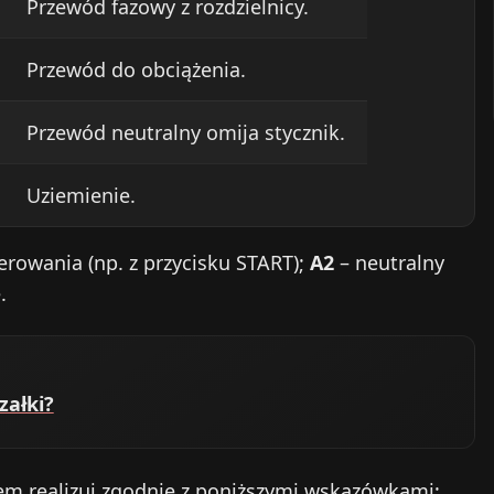
Przewód fazowy z rozdzielnicy.
Przewód do obciążenia.
Przewód neutralny omija stycznik.
Uziemienie.
erowania (np. z przycisku START);
A2
– neutralny
.
załki?
em realizuj zgodnie z poniższymi wskazówkami: