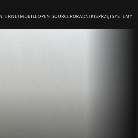
INTERNET
MOBILE
OPEN SOURCE
PORADNIKI
SPRZĘT
SYSTEMY