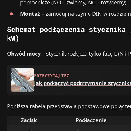
pomocnicze (NO – zwierny, NC – rozwierny);
Montaż
– zamocuj na szynie DIN w rozdzielni
Schemat podłączenia stycznika 
kW)
Obwód mocy
– stycznik rozłącza tylko fazę L (N 
PRZECZYTAJ TEŻ
Jak podłączyć podtrzymanie styczni
Poniższa tabela przedstawia podstawowe połącze
Zacisk
Podłączenie