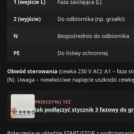
1 (wejście L)
Faza zasilająca (L)
2 (wyjście)
Do odbiornika (np. grzałki)
N
Bezpośrednio do odbiornika
PE
Do listwy ochronnej
Obwód sterowania
(cewka 230 V AC): A1 – faza st
(N). Uwaga – niewłaściwe napięcie uszkodzi cewkę
PRZECZYTAJ TEŻ
Jak podłączyć stycznik 3 fazowy do gr
Połączenia w układzie START/STOP z podtrzymani