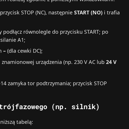
 przycisk STOP (NC), następnie
START (NO)
i trafia
 podłącz równolegle do przycisku START; po
silanie A1;
em
–
(dla cewki DC);
 znamionowej urządzenia (np. 230 V AC lub
24 V
3–14 zamyka tor podtrzymania; przycisk STOP
trójfazowego (np. silnik)
niższą tabelą: