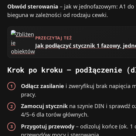
Obwód sterowania
– jak w jednofazowym: A1 do 
bieguna w zależności od rodzaju cewki.
PRZECZYTAJ TEŻ
Jak podłączyć stycznik 1 fazowy, jed
Krok po kroku – podłączenie (d
Odłącz zasilanie
i zweryfikuj brak napięcia
pracy.
Zamocuj stycznik
na szynie DIN i sprawdź o
4/5–6 dla torów głównych.
Przygotuj przewody
– odizoluj końce (ok. 1 c
przewodów mocy i sterowania.