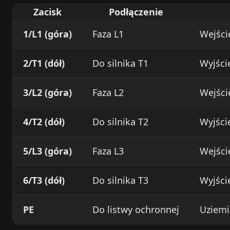
Zacisk
Podłączenie
1/L1 (góra)
Faza L1
Wejście
2/T1 (dół)
Do silnika T1
Wyjści
3/L2 (góra)
Faza L2
Wejście
4/T2 (dół)
Do silnika T2
Wyjści
5/L3 (góra)
Faza L3
Wejście
6/T3 (dół)
Do silnika T3
Wyjści
PE
Do listwy ochronnej
Uziemie