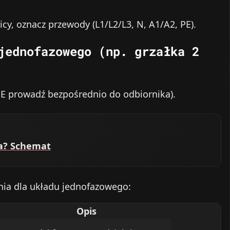
cy, oznacz przewody (L1/L2/L3, N, A1/A2, PE).
jednofazowego (np. grzałka 2
i PE prowadź bezpośrednio do odbiornika).
ka? Schemat
nia dla układu jednofazowego:
Opis