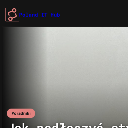
Przejdź
do
Poland IT Hub
treści
Poradniki
Jak podłączyć st