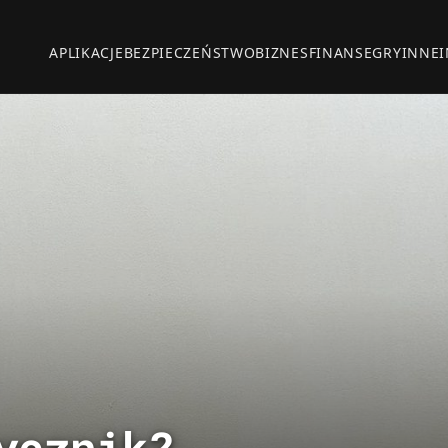
APLIKACJE
BEZPIECZEŃSTWO
BIZNES
FINANSE
GRY
INNE
ycznik?