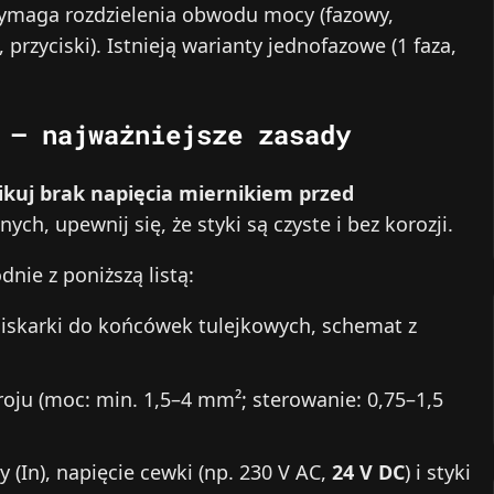
wymaga rozdzielenia obwodu mocy (fazowy,
przyciski). Istnieją warianty jednofazowe (1 faza,
 – najważniejsze zasady
fikuj brak napięcia miernikiem przed
ych, upewnij się, że styki są czyste i bez korozji.
ie z poniższą listą:
aciskarki do końcówek tulejkowych, schemat z
ju (moc: min. 1,5–4 mm²; sterowanie: 0,75–1,5
(In), napięcie cewki (np. 230 V AC,
24 V DC
) i styki