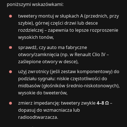
poniższymi wskazówkami:
tweetery montuj w słupkach A (przednich, przy
szybie), górnej części drzwi lub desce
rozdzielczej – zapewnia to lepsze rozproszenie
wysokich tonów,
sprawdź, czy auto ma fabryczne
otwory/zamknięcia (np. w Renault Clio IV –
zaślepione otwory w desce),
użyj zwrotnicy (jeśli zestaw komponentowy) do
podziału sygnału: niskie częstotliwości do
midbasów (głośników średnio-niskotonowych),
wysokie do tweeterów,
zmierz impedancję: tweetery zwykle
4–8 Ω
–
dopasuj do wzmacniacza lub
radioodtwarzacza.