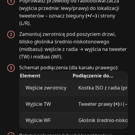
Poprowadź przewody od radioodtwarzacza
(wyjścia przednie: lewy/prawy) do lokalizacji
tweeterów – oznacz bieguny
(+/−)
i strony
(L/R).
Zamontuj zwrotnicę pod poszyciem drzwi,
blisko głośnika średnio-niskotonowego
(midbasu): wejście z radia → wyjścia na tweeter
(TW) i midbas (WF).
Schemat podłączenia (dla kanału prawego):
Element
Podłączenie do…
Wejście zwrotnicy
Kostka ISO z radia (prze
Wyjście TW
Tweeter prawy
(+)
i (−)
Wyjście WF
Głośnik średnio-niskot