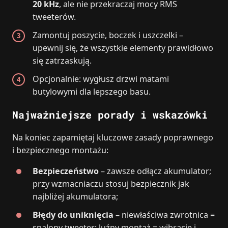
20 kHz
, ale nie przekraczaj mocy RMS
tweeterów.
Zamontuj poszycie, boczek i uszczelki –
upewnij się, że wszystkie elementy prawidłowo
się zatrzaskują.
Opcjonalnie: wygłusz drzwi matami
butylowymi dla lepszego basu.
Najważniejsze porady i wskazówki
Na koniec zapamiętaj kluczowe zasady poprawnego
i bezpiecznego montażu:
Bezpieczeństwo
– zawsze odłącz akumulator;
przy wzmacniaczu stosuj bezpiecznik jak
najbliżej akumulatora;
Błędy do uniknięcia
– niewłaściwa zwrotnica =
spalony tweeter; luźny montaż = wibracje i