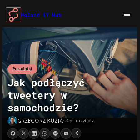
Przejdź
do
Poland IT Hub
treści
Poradniki
Jak podłączyć
tweetery w
samochodzie?
GRZEGORZ KUZIA
4 min. czytania