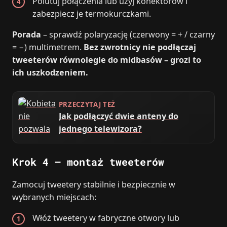
Polutuj połączenia lub użyj konektorów i
zabezpiecz je termokurczkami.
Porada
– sprawdź polaryzację (czerwony = + / czarny
= −) multimetrem.
Bez zwrotnicy nie podłączaj
tweeterów równolegle do midbasów – grozi to
ich uszkodzeniem.
PRZECZYTAJ TEŻ
Jak podłączyć dwie anteny do
jednego telewizora?
Krok 4 – montaż tweeterów
Zamocuj tweetery stabilnie i bezpiecznie w
wybranych miejscach:
Włóż tweetery w fabryczne otwory lub