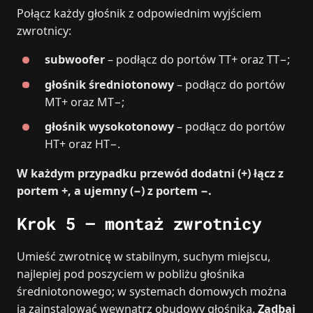
Połącz każdy głośnik z odpowiednim wyjściem
zwrotnicy:
subwoofer
– podłącz do portów TT+ oraz TT−;
głośnik średniotonowy
– podłącz do portów
MT+ oraz MT−;
głośnik wysokotonowy
– podłącz do portów
HT+ oraz HT−.
W każdym przypadku przewód dodatni (+) łącz z
portem +, a ujemny (−) z portem −.
Krok 5 – montaż zwrotnicy
Umieść zwrotnicę w stabilnym, suchym miejscu,
najlepiej pod poszyciem w pobliżu głośnika
średniotonowego; w systemach domowych można
ją zainstalować wewnątrz obudowy głośnika.
Zadbaj