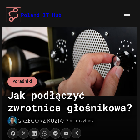
Przejdź
do
Poland IT Hub
treści
Poradniki
Jak podłączyć
zwrotnica głośnikowa?
GRZEGORZ KUZIA
3 min. czytania