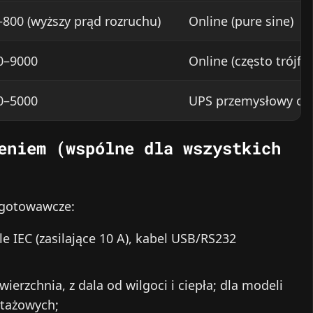
–800 (wyższy prąd rozruchu)
Online (pure sine)
0–9000
Online (często trójfa
0–5000
UPS przemysłowy on
eniem (wspólne dla wszystkich
ygotowawcze:
e IEC (zasilające 10 A), kabel USB/RS232
erzchnia, z dala od wilgoci i ciepła; dla modeli
ntażowych;