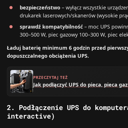
bezpieczeństwo
– wyłącz wszystkie urządzen
drukarek laserowych/skanerów (wysokie prą
sprawdź kompatybilność
– moc UPS powinn
300–500 W, piec gazowy 100–300 W, piec ele
Ładuj baterię minimum 6 godzin przed pierwsz
dopuszczalnego obciążenia UPS.
PRZECZYTAJ TEŻ
Jak podłączyć UPS do pieca, pieca g
2. Podłączenie UPS do komputer
interactive)