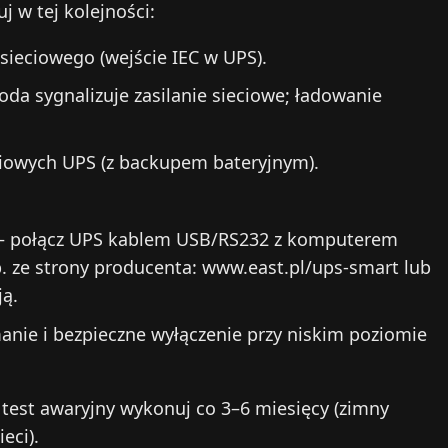
w tej kolejności:
sieciowego (wejście IEC w UPS).
oda sygnalizuje zasilanie sieciowe; ładowanie
ciowych UPS (z backupem bateryjnym).
– połącz UPS kablem USB/RS232 z komputerem
. ze strony producenta: www.east.pl/ups-smart lub
ją.
ie i bezpieczne wyłączenie przy niskim poziomie
a test awaryjny wykonuj co 3–6 miesięcy (zimny
eci).