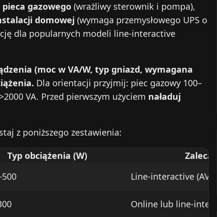
,
pieca gazowego
(wrażliwy sterownik i pompa),
instalacji domowej
(wymaga przemysłowego UPS o
cję dla popularnych modeli line-interactive
ządzenia (moc w VA/W, typ gniazd, wymagana
iążenia.
Dla orientacji przyjmij: piec gazowy 100–
 >2000 VA. Przed pierwszym użyciem
naładuj
staj z poniższego zestawienia:
Typ obciążenia (W)
Zaleca
–500
Line-interactive (AVR
300
Online lub line-inter