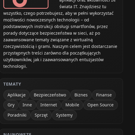
świata IT. Znajdziesz tu
wszystko, czego potrzebujesz, aby w pełni wykorzystać
możliwości nowoczesnych technologii – od
podstawowych instrukcji obsługi smartfonów, przez
porady dotyczące bezpieczeństwa w sieci, aż po
zaawansowane tematy związane z wirtualną
rzeczywistością i grami. Naszym celem jest dostarczanie
przystępnych treści zarówno dla początkujących
użytkowników, jak i zaawansowanych entuzjastów
technologii.
TEMATY
Aplikacje
Bezpieczeństwo
Biznes
Finanse
ny typ UPS
Minimalna moc (VA/W)
Gry
Inne
Internet
Mobile
Open Source
)
700–1200 VA
Poradniki
Sprzęt
Systemy
active z czystą sinusoidą
700–1500 VA
NAJNOWSZE