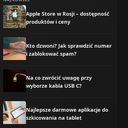
1500–3000 VA
Apple Store w Rosji – dostępność
produktów i ceny
zowy)
≥10 kVA
line
5–10 kVA+
Kto dzwoni? Jak sprawdzić numer
i zablokować spam?
Na co zwrócić uwagę przy
wyborze kabla USB C?
Najlepsze darmowe aplikacje do
szkicowania na tablet