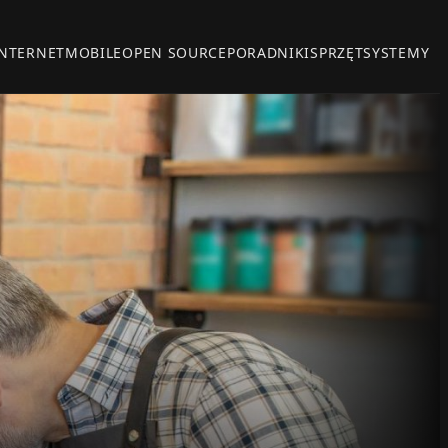
INTERNET
MOBILE
OPEN SOURCE
PORADNIKI
SPRZĘT
SYSTEMY