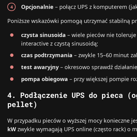
Opcjonalnie
– połącz UPS z komputerem (jak
Poniższe wskazówki pomogą utrzymać stabilną pra
czysta sinusoida
– wiele pieców nie toleruje
interactive z czystą sinusoidą;
czas podtrzymania
– zwykle 15–60 minut zal
test awaryjny
– okresowo sprawdź działanie 
pompa obiegowa
– przy większej pompie r
4. Podłączenie UPS do pieca (o
pellet)
W przypadku pieców o wyższej mocy konieczne jes
kW
zwykle wymagają UPS online (często rack) o 