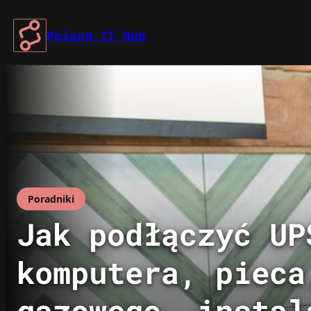
Przejdź
do
Poland IT Hub
treści
Poradniki
Jak podłączyć UP
komputera, pieca
gazowego, instal