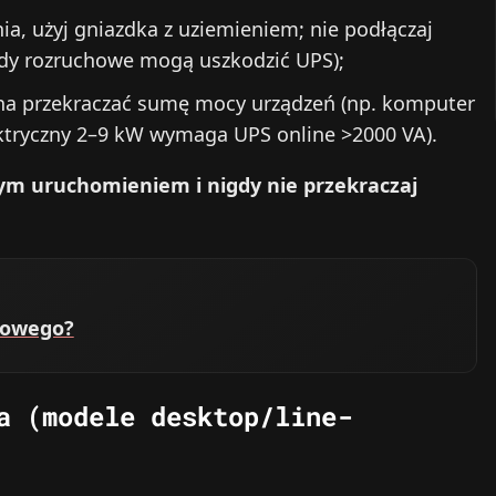
ia, użyj gniazdka z uziemieniem; nie podłączaj
dy rozruchowe mogą uszkodzić UPS);
a przekraczać sumę mocy urządzeń (np. komputer
ktryczny 2–9 kW wymaga UPS online >2000 VA).
ym uruchomieniem i nigdy nie przekraczaj
azowego?
a (modele desktop/line-