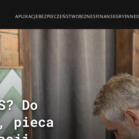
APLIKACJE
BEZPIECZEŃSTWO
BIZNES
FINANSE
GRY
INNE
S? Do
, pieca
acji