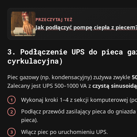
PRZECZYTAJ TEŻ
Jak podłączyć pompę ciepła z piec
3. Podłączenie UPS do pieca ga
cyrkulacyjna)
Piec gazowy (np. kondensacyjny) zużywa zwykle
5
Zalecany jest UPS 500–1000 VA z
czystą sinusoidą
Wykonaj kroki 1–4 z sekcji komputerowej (po
Podłącz przewód zasilający pieca do gniazd
pieca).
Włącz piec po uruchomieniu UPS.