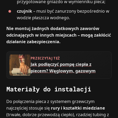
przygotowane gniazdo w wymienniku pieca;
czujnik
– musi być zanurzony bezpośrednio w
wodzie płaszcza wodnego.
Nie montuj żadnych dodatkowych zaworów
odcinających w innych miejscach – mogą zakłócić
działanie zabezpieczenia.
PRZECZYTAJ TEŻ
Jak podłączyć pompę ciepła z
piecem? Węglowym, gazowym
Materiały do instalacji
Do połączenia pieca z systemem grzewczym
najczęściej stosuje się
rury i kształtki miedziane
(trwałe, dobrze przewodzą ciepło), rzadziej tubing z