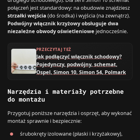
połączeń jest standardowy: na obudowie znajdziesz
strzałki wejścia
(do środka) i wyjścia (na zewnątrz).
Podwójny włącznik krzyżowy obsługuje dwa
niezależne obwody oświetleniowe
jednocześnie.
PRZECZYTAJ TEŻ
Jak podłączyć włącznik schodowy?
Pojedynczy, podwójny, schemat,
Ospel, Simon 10, Simon 54, Polmark
Narzędzia i materiały potrzebne
do montażu
Przygotuj poniższe narzędzia i osprzęt, aby wykonać
montaż sprawnie i bezpiecznie:
śrubokręty izolowane (płaski i krzyżakowy),