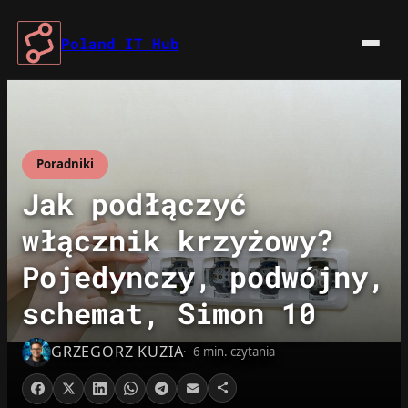
Przejdź
do
Poland IT Hub
treści
Poradniki
Jak podłączyć
włącznik krzyżowy?
Pojedynczy, podwójny,
schemat, Simon 10
GRZEGORZ KUZIA
6 min. czytania