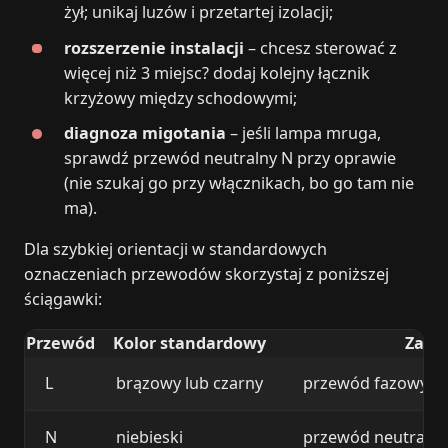
żył; unikaj luzów i przetartej izolacji;
rozszerzenie instalacji
– chcesz sterować z
więcej niż 3 miejsc? dodaj kolejny łącznik
krzyżowy między schodowymi;
diagnoza migotania
– jeśli lampa mruga,
sprawdź przewód neutralny N przy oprawie
(nie szukaj go przy włącznikach, bo go tam nie
ma).
Dla szybkiej orientacji w standardowych
oznaczeniach przewodów skorzystaj z poniższej
ściągawki:
Przewód
Kolor standardowy
Zast
L
brązowy lub czarny
przewód fazowy zas
N
niebieski
przewód neutralny