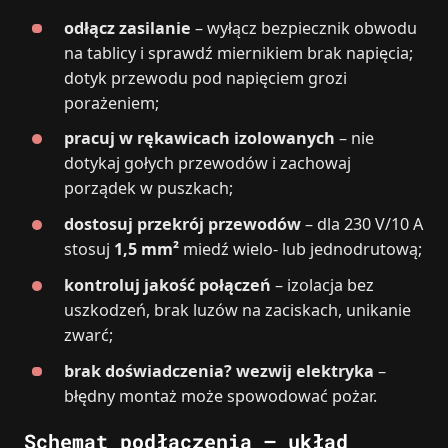
odłącz zasilanie
– wyłącz bezpiecznik obwodu
na tablicy i sprawdź miernikiem brak napięcia;
dotyk przewodu pod napięciem grozi
porażeniem;
pracuj w rękawicach izolowanych
– nie
dotykaj gołych przewodów i zachowaj
porządek w puszkach;
dostosuj przekrój przewodów
– dla 230 V/10 A
stosuj
1,5 mm²
miedź wielo- lub jednodrutową;
kontroluj jakość połączeń
– izolacja bez
uszkodzeń, brak luzów na zaciskach, unikanie
zwarć;
brak doświadczenia? wezwij elektryka
–
błędny montaż może spowodować pożar.
Schemat podłączenia – układ