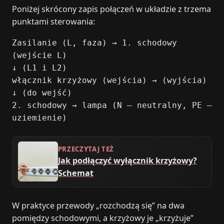
Poniżej skrócony zapis połączeń w układzie z trzema
punktami sterowania:
Zasilanie (L, faza) → 1. schodowy
(wejście L)
↓ (L1 i L2)
włącznik krzyżowy (wejścia) → (wyjścia)
↓ (do wejść)
2. schodowy → lampa (N – neutralny, PE –
uziemienie)
PRZECZYTAJ TEŻ
Jak podłączyć wyłącznik krzyżowy?
Schemat
W praktyce przewody „rozchodzą się” na dwa
pomiędzy schodowymi, a krzyżowy je „krzyżuje”