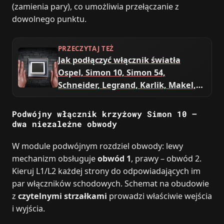
(zamienia pary), co umożliwia przełączanie z
dowolnego punktu.
PRZECZYTAJ TEŻ
Jak podłączyć włącznik światła
Ospel, Simon 10, Simon 54,
Schneider, Legrand, Karlik, Makel,
Polmark Rosa, Lexman?
Podwójny włącznik krzyżowy Simon 10 –
dwa niezależne obwody
W module podwójnym rozdziel obwody: lewy
mechanizm obsługuje
obwód 1
, prawy – obwód 2.
Kieruj L1/L2 każdej strony do odpowiadających im
par włączników schodowych. Schemat na obudowie
z
czytelnymi strzałkami
prowadzi właściwie wejścia
i wyjścia.