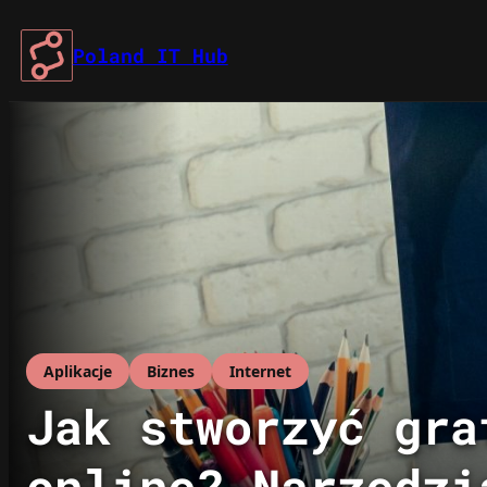
Przejdź
do
Poland IT Hub
treści
Aplikacje
Biznes
Internet
Jak stworzyć gra
online? Narzędzi