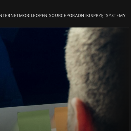
INTERNET
MOBILE
OPEN SOURCE
PORADNIKI
SPRZĘT
SYSTEMY