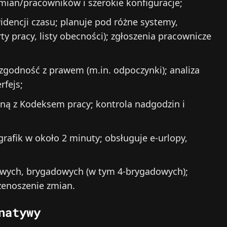
ian/pracowników i szerokie konfiguracje;
widencji czasu; planuje pod różne systemy,
ty pracy, listy obecności); zgłoszenia pracownicze
 zgodność z prawem (m.in. odpoczynki); analiza
rfejs;
dną z Kodeksem pracy; kontrola nadgodzin i
grafik w około 2 minuty; obsługuje e‑urlopy,
wych, brygadowych (w tym 4‑brygadowych);
rzenoszenie zmian.
natywy