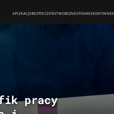
APLIKACJE
BEZPIECZEŃSTWO
BIZNES
FINANSE
GRY
INNE
fik pracy
a i