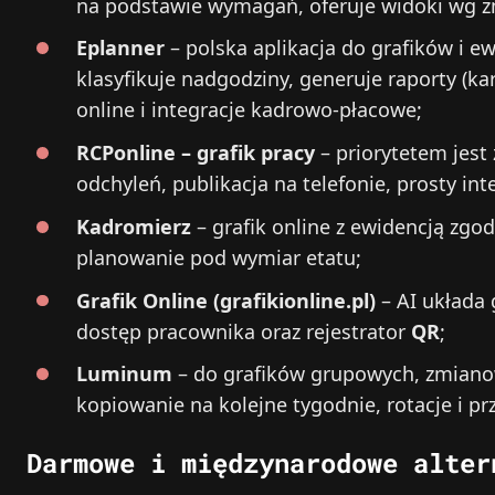
na podstawie wymagań, oferuje widoki wg zm
Eplanner
– polska aplikacja do grafików i e
klasyfikuje nadgodziny, generuje raporty (kar
online i integracje kadrowo‑płacowe;
RCPonline – grafik pracy
– priorytetem jest
odchyleń, publikacja na telefonie, prosty inte
Kadromierz
– grafik online z ewidencją zgo
planowanie pod wymiar etatu;
Grafik Online (grafikionline.pl)
– AI układa 
dostęp pracownika oraz rejestrator
QR
;
Luminum
– do grafików grupowych, zmiano
kopiowanie na kolejne tygodnie, rotacje i p
Darmowe i międzynarodowe alter