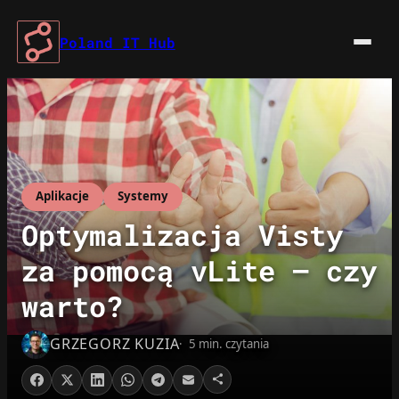
Przejdź
do
Poland IT Hub
treści
Aplikacje
Systemy
Optymalizacja Visty
za pomocą vLite – czy
warto?
GRZEGORZ KUZIA
5 min. czytania