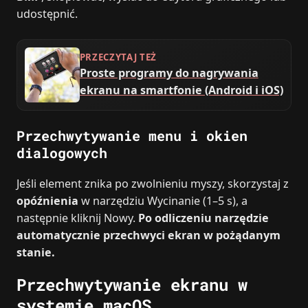
udostępnić.
PRZECZYTAJ TEŻ
Proste programy do nagrywania
ekranu na smartfonie (Android i iOS)
Przechwytywanie menu i okien
dialogowych
Jeśli element znika po zwolnieniu myszy, skorzystaj z
opóźnienia
w narzędziu Wycinanie (1–5 s), a
następnie kliknij Nowy.
Po odliczeniu narzędzie
automatycznie przechwyci ekran w pożądanym
stanie.
Przechwytywanie ekranu w
systemie macOS