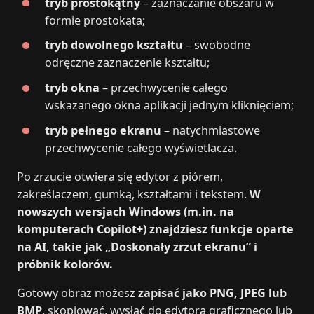
tryb prostokątny
– zaznaczanie obszaru w
formie prostokąta;
tryb dowolnego kształtu
– swobodne
odręczne zaznaczenie kształtu;
tryb okna
– przechwycenie całego
wskazanego okna aplikacji jednym kliknięciem;
tryb pełnego ekranu
– natychmiastowe
przechwycenie całego wyświetlacza.
Po zrzucie otwiera się edytor z piórem,
zakreślaczem, gumką, kształtami i tekstem.
W
nowszych wersjach Windows (m.in. na
komputerach Copilot+) znajdziesz funkcje oparte
na AI, takie jak „Doskonały zrzut ekranu” i
próbnik kolorów.
Gotowy obraz możesz
zapisać jako PNG, JPEG lub
BMP
, skopiować, wysłać do edytora graficznego lub