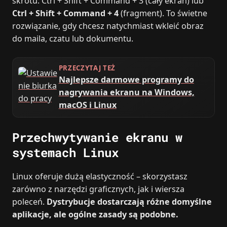
skrótu: Ctrl + Shift + Command + 3 (cały ekran) lub
Ctrl + Shift + Command + 4
(fragment). To świetne
rozwiązanie, gdy chcesz natychmiast wkleić obraz
do maila, czatu lub dokumentu.
PRZECZYTAJ TEŻ
Najlepsze darmowe programy do
nagrywania ekranu na Windows,
macOS i Linux
Przechwytywanie ekranu w
systemach Linux
Linux oferuje dużą elastyczność – skorzystasz
zarówno z narzędzi graficznych, jak i wiersza
poleceń.
Dystrybucje dostarczają różne domyślne
aplikacje, ale ogólne zasady są podobne.