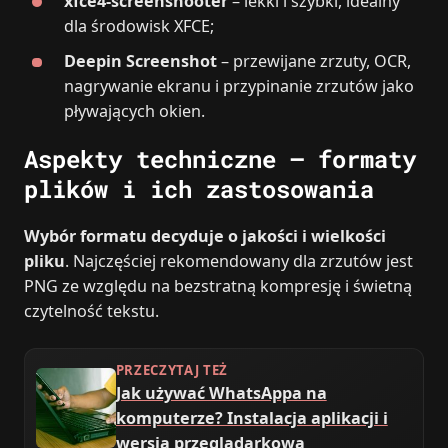
xfce4-screenshooter
– lekki i szybki, idealny
dla środowisk XFCE;
Deepin Screenshot
– przewijane zrzuty, OCR,
nagrywanie ekranu i przypinanie zrzutów jako
pływających okien.
Aspekty techniczne – formaty
plików i ich zastosowania
Wybór formatu decyduje o jakości i wielkości
pliku
. Najczęściej rekomendowany dla zrzutów jest
PNG ze względu na bezstratną kompresję i świetną
czytelność tekstu.
PRZECZYTAJ TEŻ
Jak używać WhatsAppa na
komputerze? Instalacja aplikacji i
wersja przeglądarkowa