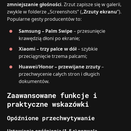
zmniejszanie głośności
. Zrzut zapisze się w galerii,
zwykle w folderze „Screenshots” („
Zrzuty ekranu
”).
Popularne gesty producentów to:
Samsung – Palm Swipe
– przesunięcie
krawędzią dłoni po ekranie;
Xiaomi – trzy palce w dół
– szybkie
przeciągnięcie trzema palcami;
Huawei/Honor – przewijane zrzuty
–
przechwycenie całych stron i długich
dokumentów.
Zaawansowane funkcje i
praktyczne wskazówki
Opóźnione przechwytywanie
Ustawienie opóźnienia (1–5 s) pozwala