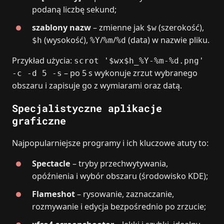
podaną liczbę sekund;
szablony nazw
– zmienne jak
(szerokość),
$w
(wysokość),
/
/
(data) w nazwie pliku.
$h
%Y
%m
%d
Przykład użycia:
scrot '$wx$h_%Y-%m-%d.png'
– po 5 s wykonuje zrzut wybranego
-c -d 5 -s
obszaru i zapisuje go z wymiarami oraz datą.
Specjalistyczne aplikacje
graficzne
Najpopularniejsze programy i ich kluczowe atuty to:
Spectacle
– tryby przechwytywania,
opóźnienia i wybór obszaru (środowisko KDE);
Flameshot
– rysowanie, zaznaczanie,
rozmywanie i edycja bezpośrednio po zrzucie;