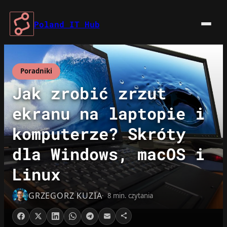
Przejdź
do
Poland IT Hub
treści
Poradniki
Jak zrobić zrzut
ekranu na laptopie i
komputerze? Skróty
dla Windows, macOS i
Linux
GRZEGORZ KUZIA
8 min. czytania