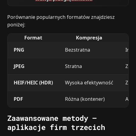
Porównanie popularnych formatów znajdziesz
poniżej:
Format
Kompresja
PNG
Bezstratna
Inte
JPEG
Stratna
Zdję
HEIF/HEIC (HDR)
Wysoka efektywność
Zrzu
PDF
Różna (kontener)
Arch
Zaawansowane metody –
aplikacje firm trzecich