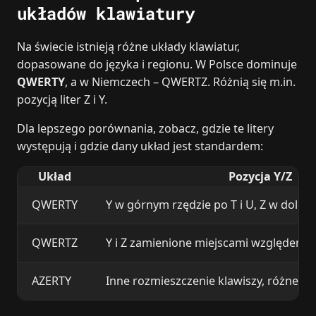
układów klawiatury
Na świecie istnieją różne układy klawiatur,
dopasowane do języka i regionu. W Polsce dominuje
QWERTY
, a w Niemczech – QWERTZ. Różnią się m.in.
pozycją liter Z i Y.
Dla lepszego porównania, zobacz, gdzie te litery
występują i gdzie dany układ jest standardem:
Układ
Pozycja Y/Z
QWERTY
Y w górnym rzędzie po T i U, Z w doln
QWERTZ
Y i Z zamienione miejscami względem
AZERTY
Inne rozmieszczenie klawiszy, różne