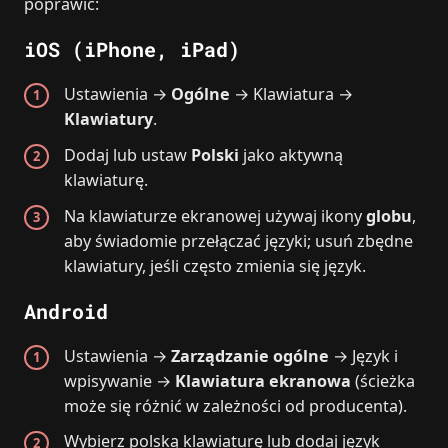
poprawić:
iOS (iPhone, iPad)
Ustawienia →
Ogólne
→ Klawiatura →
Klawiatury
.
Dodaj lub ustaw
Polski
jako aktywną
klawiaturę.
Na klawiaturze ekranowej używaj ikony
globu
,
aby świadomie przełączać języki; usuń zbędne
klawiatury, jeśli często zmienia się język.
Android
Ustawienia →
Zarządzanie ogólne
→ Język i
wpisywanie →
Klawiatura ekranowa
(ścieżka
może się różnić w zależności od producenta).
Wybierz polską klawiaturę lub dodaj język