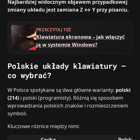
Najbardziej widocznym objawem przypadkowej
zmiany układu jest zamiana Z ↔ Y przy pisaniu.
PRZECZYTAJ TEŻ
Klawiatura ekranowa – jak włączyć
ją w systemie Windows?
Polskie układy klawiatury –
co wybrać?
W Polsce spotykane są dwa główne warianty:
polski
(214)
i polski (programisty). Różnią się sposobem
wprowadzania polskich znaków i rozmieszczeniem
symboli.
Kluczowe różnice między nimi:
Cecha
Polski (2