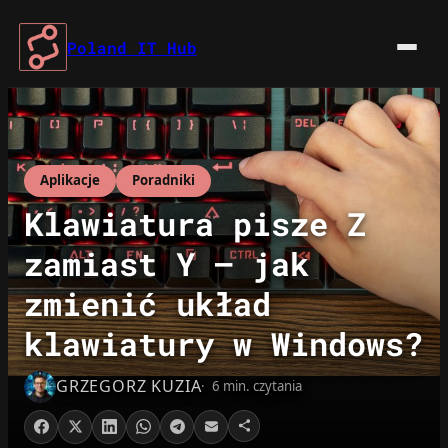
Przejdź
do
Poland IT Hub
treści
Aplikacje
Poradniki
Klawiatura pisze Z
zamiast Y – jak
zmienić układ
klawiatury w Windows?
GRZEGORZ KUZIA
6 min. czytania