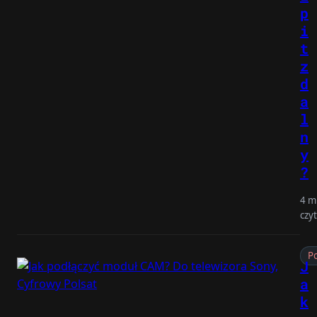
p
i
t
z
d
a
l
n
y
?
4 m
czy
Po
J
a
k