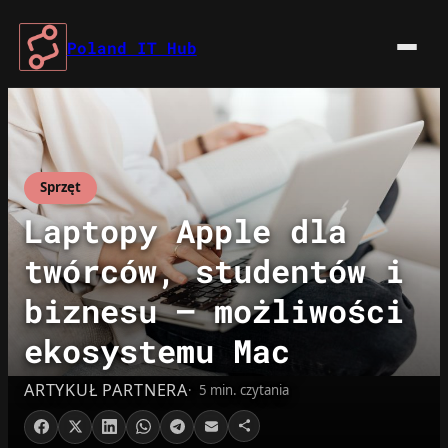
Przejdź
do
Poland IT Hub
treści
Sprzęt
Laptopy Apple dla
twórców, studentów i
biznesu – możliwości
ekosystemu Mac
ARTYKUŁ PARTNERA
5 min. czytania