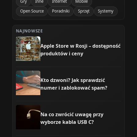
Gry
Inne
Internet
Mobile
Open Source
Poradniki
Sprzęt
Systemy
NAJNOWSZE
Apple Store w Rosji – dostępność
produktów i ceny
Kto dzwoni? Jak sprawdzić
numer i zablokować spam?
Na co zwrócić uwagę przy
wyborze kabla USB C?