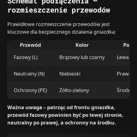
Schemat podłączenia –
rozmieszczenie przewodów
Prawidłowe rozmieszczenie przewodów jest
kluczowe dla bezpiecznego działania gniazdka:
Przewód
Kolor
Pozyc
Fazowy (L)
Brązowy lub czarny
Lewa st
Neutralny (N)
Niebieski
Prawa s
Ochronny (PE)
Żółto-zielony
Środek
Ważna uwaga – patrząc od frontu gniazdka,
przewód fazowy powinien być po lewej stronie,
neutralny po prawej, a ochronny na środku.