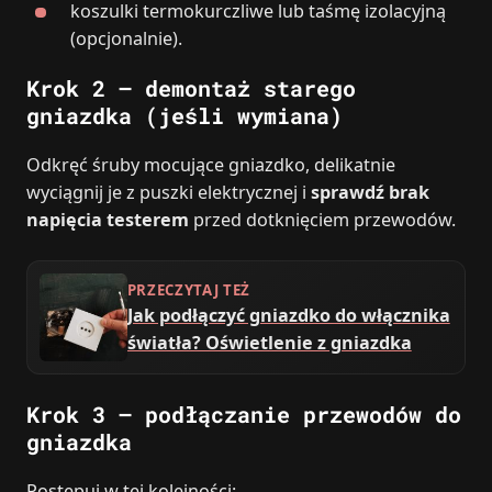
koszulki termokurczliwe lub taśmę izolacyjną
(opcjonalnie).
Krok 2 – demontaż starego
gniazdka (jeśli wymiana)
Odkręć śruby mocujące gniazdko, delikatnie
wyciągnij je z puszki elektrycznej i
sprawdź brak
napięcia testerem
przed dotknięciem przewodów.
PRZECZYTAJ TEŻ
Jak podłączyć gniazdko do włącznika
światła? Oświetlenie z gniazdka
Krok 3 – podłączanie przewodów do
gniazdka
Postępuj w tej kolejności: