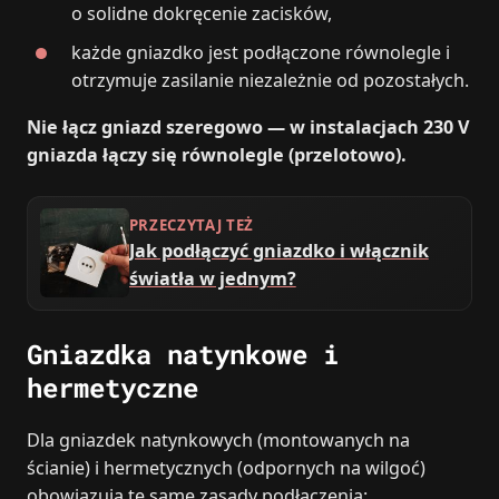
o solidne dokręcenie zacisków,
każde gniazdko jest podłączone równolegle i
otrzymuje zasilanie niezależnie od pozostałych.
Nie łącz gniazd szeregowo — w instalacjach 230 V
gniazda łączy się równolegle (przelotowo).
PRZECZYTAJ TEŻ
Jak podłączyć gniazdko i włącznik
światła w jednym?
Gniazdka natynkowe i
hermetyczne
Dla gniazdek natynkowych (montowanych na
ścianie) i hermetycznych (odpornych na wilgoć)
obowiązują te same zasady podłączenia: