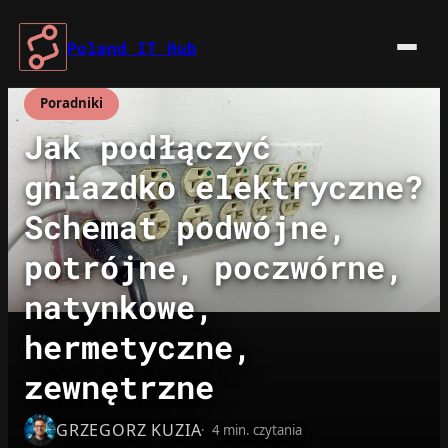
Przejdź
do
Poland IT Hub
treści
Poradniki
Jak podłączyć
gniazdko elektryczne?
Schemat podwójne,
potrójne, poczwórne,
natynkowe,
hermetyczne,
zewnętrzne
GRZEGORZ KUZIA
4 min. czytania