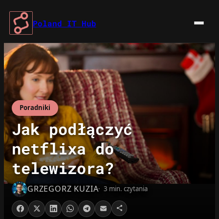
Przejdź
do
Poland IT Hub
treści
Poradniki
Jak podłączyć
netflixa do
telewizora?
GRZEGORZ KUZIA
3 min. czytania