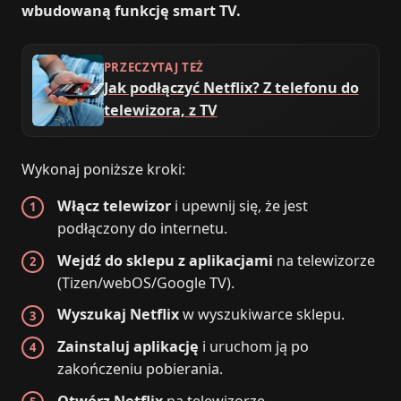
wbudowaną funkcję smart TV.
PRZECZYTAJ TEŻ
Jak podłączyć Netflix? Z telefonu do
telewizora, z TV
Wykonaj poniższe kroki:
Włącz telewizor
i upewnij się, że jest
podłączony do internetu.
Wejdź do sklepu z aplikacjami
na telewizorze
(Tizen/webOS/Google TV).
Wyszukaj Netflix
w wyszukiwarce sklepu.
Zainstaluj aplikację
i uruchom ją po
zakończeniu pobierania.
Otwórz Netflix
na telewizorze.