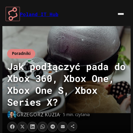
Przejdź
do
Poland IT Hub
treści
Poradniki
Jak podłączyć pada do
Xbox 360, Xbox One,
Xbox One S, Xbox
Series X?
GRZEGORZ KUZIA
5 min. czytania