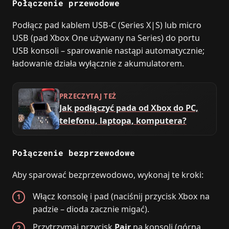
Połączenie przewodowe
Podłącz pad kablem USB‑C (Series X|S) lub micro
USB (pad Xbox One używany na Series) do portu
USB konsoli – sparowanie nastąpi automatycznie;
ładowanie działa wyłącznie z akumulatorem.
PRZECZYTAJ TEŻ
Jak podłączyć pada od Xbox do PC,
telefonu, laptopa, komputera?
Połączenie bezprzewodowe
Aby sparować bezprzewodowo, wykonaj te kroki:
Włącz konsolę i pad (naciśnij przycisk Xbox na
padzie – dioda zacznie migać).
Przytrzymaj przycisk
Pair
na konsoli (górna