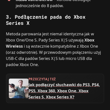
jednocześnie do 8 padów.
3. Podłączenie pada do
Xbox
Series X
Metoda parowania jest niemal identyczna jak w
Xbox One/One S. Pady Series X|S używają
Xbox
Wireless
i są wstecznie kompatybilne z Xbox One
(oraz odwrotnie). W przewodowym połączeniu użyj
USB‑C dla padów Series X|S lub micro USB dla
padów Xbox One.
PRZECZYTAJ TEŻ
Jak podłączyć słuchawki do PS3, PS4,
PS5, Xbox 360, Xbox One, Xbox
Series S, Xbox Series X?