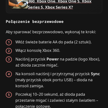
360, Xbox One, Xbox One S, Xbox
Series S, Xbox Series X?
Połączenie bezprzewodowe
Aby sparować bezprzewodowo, wykonaj te kroki:
Włóż świeże baterie AA do pada (2 sztuki).
Włącz konsolę Xbox 360.
Naciśnij przycisk
Power
na padzie (logo Xbox),
aż dioda zacznie migać.
Na konsoli naciśnij i przytrzymaj przycisk
Sync
(mały przycisk obok portu USB) – dioda na
konsoli zamiga.
Poczekaj 10–20 sekund, aż dioda pada
przestanie migać i zaświeci stałym światłem –
połączenie gotowe.