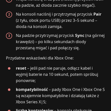
na padzie, aż dioda zacznie szybko migać).
Na konsoli naciśnij i przytrzymaj przycisk
Pair
(z tyłu, obok portu USB) przez 3–5 sekund –
dioda na konsoli zamiga.
Na padzie przytrzymaj przycisk
Sync
(na górnej
krawędzi) – po kilku sekundach diody
przestaną migać i pad połączy się.
Przydatne wskazówki dla Xbox One:
reset
– jeśli pad nie paruje, odłącz kabel i
wyjmij baterie na 10 sekund, potem spróbuj
ponownie;
kompatybilność
– pady Xbox One i Xbox One S
są wzajemnie kompatybilne i działają także z
Xbox Series X|S;
liczba kontrolerów
– konsola obsługuje