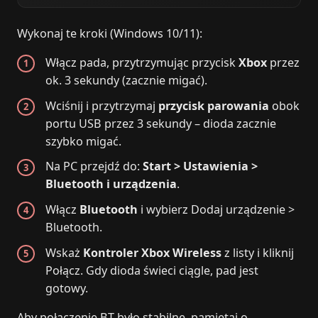
Wykonaj te kroki (Windows 10/11):
Włącz pada, przytrzymując przycisk
Xbox
przez
ok. 3 sekundy (zacznie migać).
Wciśnij i przytrzymaj
przycisk parowania
obok
portu USB przez 3 sekundy – dioda zacznie
szybko migać.
Na PC przejdź do:
Start > Ustawienia >
Bluetooth i urządzenia
.
Włącz
Bluetooth
i wybierz Dodaj urządzenie >
Bluetooth.
Wskaż
Kontroler Xbox Wireless
z listy i kliknij
Połącz. Gdy dioda świeci ciągle, pad jest
gotowy.
Aby połączenie BT było stabilne, pamiętaj o