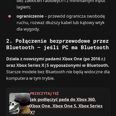
bez zakłóceń radiowych i z minimalnym input
lagiem;
ograniczenie
– przewód ogranicza swobodę
ruchu, rozważ dłuższy kabel lub kątowy wtyk
dla wygody.
2. Połączenie bezprzewodowe przez
Bluetooth – jeśli PC ma Bluetooth
Działa z nowszymi padami Xbox One (po 2016 r.)
oraz Xbox Series X|S wyposażonymi w Bluetooth.
Starsze modele bez Bluetooth nie będą widoczne dla
komputera w tym trybie.
PRZECZYTAJ TEŻ
Jak podłączyć pada do Xbox 360,
Xbox One, Xbox One S, Xbox Series
X?