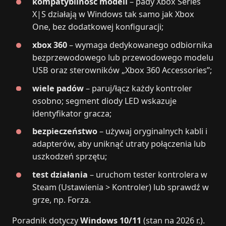
kompatybilność modeli
– pady Xbox Series
X|S działają w Windows tak samo jak Xbox
One, bez dodatkowej konfiguracji;
xbox 360
– wymaga dedykowanego odbiornika
bezprzewodowego lub przewodowego modelu
USB oraz sterowników „Xbox 360 Accessories”;
wiele padów
– paruj/łącz każdy kontroler
osobno; segment diody LED wskazuje
identyfikator gracza;
bezpieczeństwo
– używaj oryginalnych kabli i
adapterów, aby uniknąć utraty połączenia lub
uszkodzeń sprzętu;
test działania
– uruchom tester kontrolera w
Steam (Ustawienia > Kontroler) lub sprawdź w
grze, np. Forza.
Poradnik dotyczy
Windows 10/11
(stan na 2026 r.).