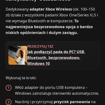
Dedykowany
adapter Xbox Wireless
(ok. 100–150
zł) działa z wszystkimi padami Xbox One/Series X|S i
nie wymaga Bluetooth w komputerze.
To
najpewniejsza bezprzewodowa opcja o bardzo
niskich opóźnieniach i dużym zasięgu.
PRZECZYTAJ TEŻ
Jak podłączyć pada do PC? USB,
Bluetooth, bezprzewodowo,
Windows 10
Wykonaj te kroki:
Włóż adapter do portu USB komputera –
Windows zainstaluje sterowniki automatycznie.
Naciśnij i przytrzymaj
przycisk parowania
na