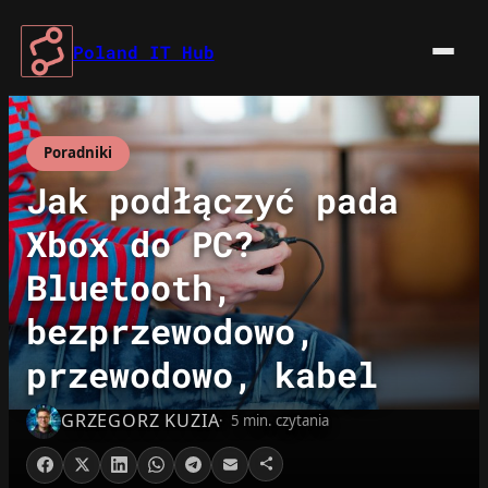
Przejdź
do
Poland IT Hub
treści
Poradniki
Jak podłączyć pada
Xbox do PC?
Bluetooth,
bezprzewodowo,
przewodowo, kabel
GRZEGORZ KUZIA
5 min. czytania